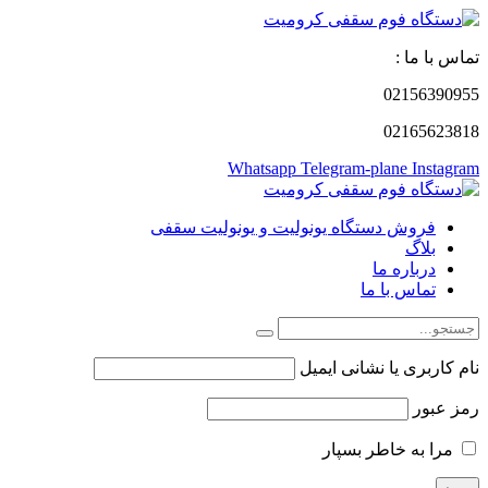
تماس با ما :
02156390955
02165623818
Whatsapp
Telegram-plane
Instagram
فروش دستگاه یونولیت و یونولیت سقفی
بلاگ
درباره ما
تماس با ما
نام کاربری یا نشانی ایمیل
رمز عبور
مرا به خاطر بسپار