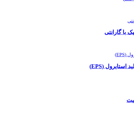
 با گارانتی
ستایرول (EPS)
لیت