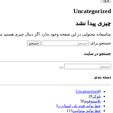
Uncategorized
چیزی پیدا نشد
متاسفانه محتوایی در این صفحه وجود ندارد. اگر دنبال چیزی هستید میت
جستجو برای:
جستجو در سایت
دسته بندی
Uncategorized
0
بلوکر
28
پلاستوفوم
50
خط تولید فوم پلی استایرن
3
خط تولید یونولیت
113