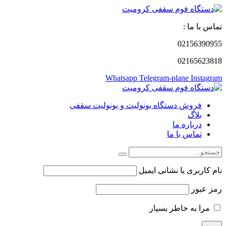
تماس با ما :
02156390955
02165623818
Whatsapp
Telegram-plane
Instagram
فروش دستگاه یونولیت و یونولیت سقفی
بلاگ
درباره ما
تماس با ما
نام کاربری یا نشانی ایمیل
رمز عبور
مرا به خاطر بسپار