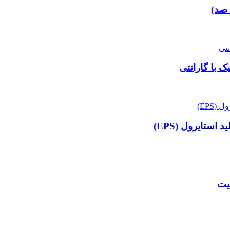
 صد)
 با گارانتی
ستایرول (EPS)
لیت