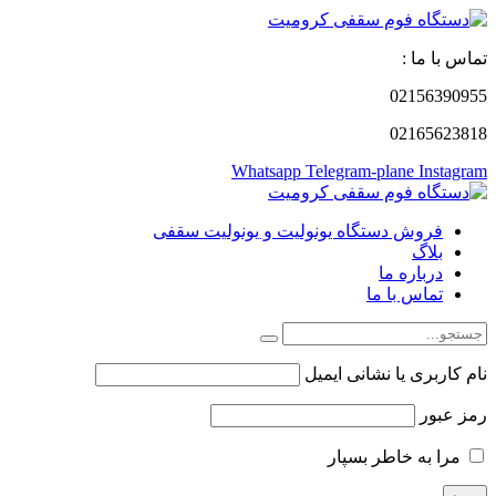
تماس با ما :
02156390955
02165623818
Whatsapp
Telegram-plane
Instagram
فروش دستگاه یونولیت و یونولیت سقفی
بلاگ
درباره ما
تماس با ما
نام کاربری یا نشانی ایمیل
رمز عبور
مرا به خاطر بسپار