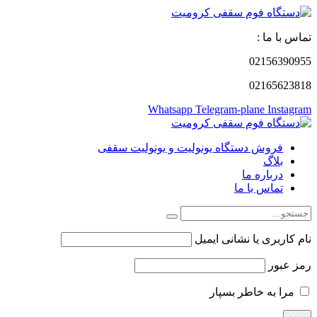
تماس با ما :
02156390955
02165623818
Whatsapp
Telegram-plane
Instagram
فروش دستگاه یونولیت و یونولیت سقفی
بلاگ
درباره ما
تماس با ما
نام کاربری یا نشانی ایمیل
رمز عبور
مرا به خاطر بسپار