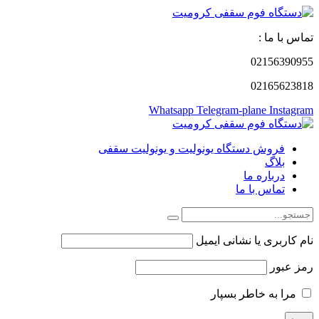
تماس با ما :
02156390955
02165623818
Whatsapp
Telegram-plane
Instagram
فروش دستگاه یونولیت و یونولیت سقفی
بلاگ
درباره ما
تماس با ما
نام کاربری یا نشانی ایمیل
رمز عبور
مرا به خاطر بسپار