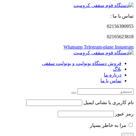
تماس با ما :
02156390955
02165623818
Whatsapp
Telegram-plane
Instagram
فروش دستگاه یونولیت و یونولیت سقفی
بلاگ
درباره ما
تماس با ما
نام کاربری یا نشانی ایمیل
رمز عبور
مرا به خاطر بسپار