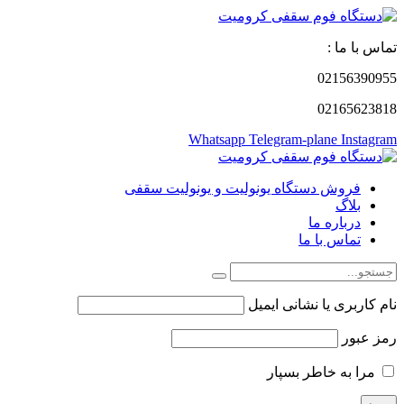
تماس با ما :
02156390955
02165623818
Whatsapp
Telegram-plane
Instagram
فروش دستگاه یونولیت و یونولیت سقفی
بلاگ
درباره ما
تماس با ما
نام کاربری یا نشانی ایمیل
رمز عبور
مرا به خاطر بسپار