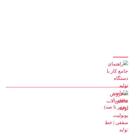
این مجموعه با بیش از پانزده سال سابقه در زمینه ی ساخت خط تولید
یونولیت و پلی اتیلن و بکارگیری نیروهای مجرب و کارآزموده ، آماده ی ارائه ی
بهترین خدمات و باکیفیت ترین محصولات و لوازم میباشد.
آخرین مقالات
راهنمای جامع کار با دستگاه تولید یونولیت سقفی (صفر تا صد)
8 مرداد 1405
فروش ماشین‌آلات تولید یونولیت سقفی | خط تولید اتوماتیک با
گارانتی
2 مرداد 1405
آمار بازدید