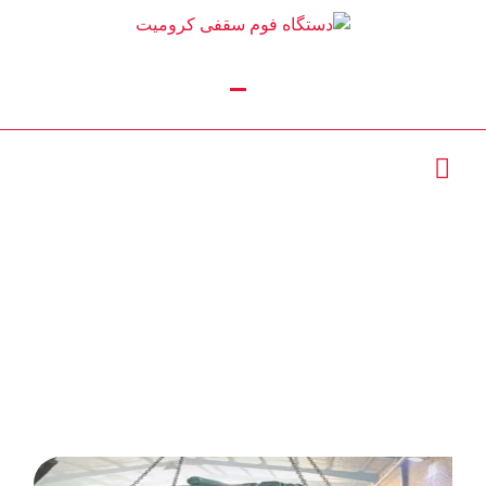
تماس با ما :
02156390955
02165623818
دستگاه تولید
پلاستوفوم