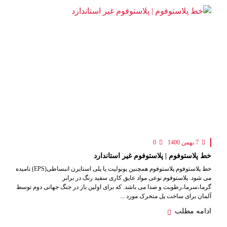
7 بهمن 1400
0
خط پلاستوفوم | پلاستوفوم غیر استاندارد
خط پلاستوفوم پلاستوفوم همچنین یونولیت یا پلی استایرن انبساطی(EPS) نامیده
می شود. پلاستوفوم نوعی مواد عایق کاری سفید رنگ در برابر
گرما،سرما،رطوبت و صدا می باشد. که برای اولین بار در جنگ جهانی دوم توسط
آلمان برای ساخت پل متحرک مورد ...
ادامه مطلب