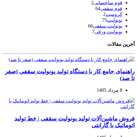
فوم ساختمانی
2
فوم سقفی
64
کرومیت
2
یونولیت
75
یونولیت سقفی
66
یونولیت ورقی
7
آخرین مقالات
راهنمای جامع کار با دستگاه تولید یونولیت سقفی (صفر
تا صد)
8 مرداد 1405
فروش ماشین‌آلات تولید یونولیت سقفی | خط تولید
اتوماتیک با گارانتی