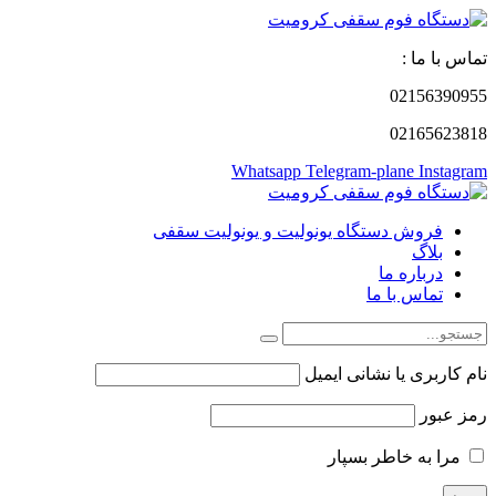
تماس با ما :
02156390955
02165623818
Whatsapp
Telegram-plane
Instagram
فروش دستگاه یونولیت و یونولیت سقفی
بلاگ
درباره ما
تماس با ما
نام کاربری یا نشانی ایمیل
رمز عبور
مرا به خاطر بسپار