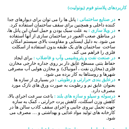
کاربردهای پلاستو فوم (یونولیت
)
در صنایع ساختمانی
:
پانل ها را می توان برای دیوارهای جدا
کننده داخلی و همچنین برای سقف ساختمان استفاده کرد.
در ویلا سازی
:
به علت سبک بودن و حمل آسان این پانل ها،
در مناطق صعب العبور در ساختمان سازی از آنها استفاده
می شود. به دلیل ایستایی و مقاومت بالای سیستم امکان
ساخت ساختمان های یک طبقه بدون استفاده از اسکلت
فلزی را فراهم می کند.
در صنعت نفت و پتروشیمی وآب و فاضلاب
:
برای ایجاد
حفاظ بتنی مسطح عایق دار بر روی جداره خارجی مخازن
فلزی (مخازن نفت ، آمونیاک) و مخازن هوایی آب مصرفی
شهرها و روستاها به کار برده می شود.
درعایق بندی حرارتی و رطوبتی
:
در بسیاری از سازه ها
بعنوان عایق نم و رطوبت به صورت ورق های نازک مورد
مصرف دارد.
درسوله و سیلو و سازه های بلند
:
باعث سرعت اجرای بالا،
کاهش وزن اسکلت، کاهش پرت حرارتی ، کمک به سازه
جهت تحمل نیروی جانبی و اجرای سقف کاذب سالن ها در
کارخانه های تولید مواد غذایی و بهداشتی و … مصرف می
شود.