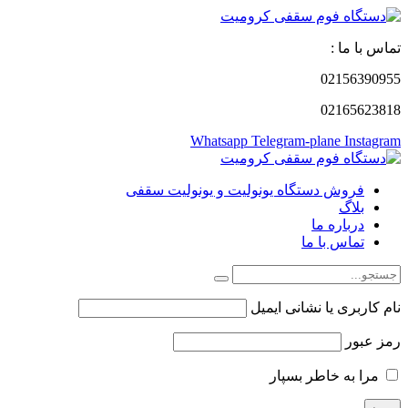
تماس با ما :
02156390955
02165623818
Whatsapp
Telegram-plane
Instagram
فروش دستگاه یونولیت و یونولیت سقفی
بلاگ
درباره ما
تماس با ما
نام کاربری یا نشانی ایمیل
رمز عبور
مرا به خاطر بسپار