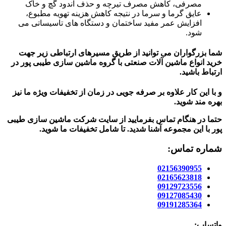
مصرفی، کاهش مصرف تیرچه و حذف اندود گچ و خاک
عایق گرما و سرما در نتیجه کاهش هزینه تهویه مطبوع،
افزایش عمر مفید ساختمان و دستگاه های تاسیساتی می
شود.
شما بزرگواران می توانید از طریق مسیرهای ارتباطی زیر جهت
خرید انواع ماشین آلات صنعتی با گروه ماشین سازی طیبی پور در
ارتباط باشید.
و با این کار علاوه بر صرفه جویی در زمان از تخفیفات ویژه ما نیز
بهره مند شوید.
حتما در هنگام تماس بفرمایید از سایت شرکت ماشین سازی طیبی
پور
با این مجموعه آشنا شدید. تا شامل تخفیفات ما شوید
.
شماره تماس:
02156390955
02165623818
09129723556
09127085430
09191285364
واتساپ: