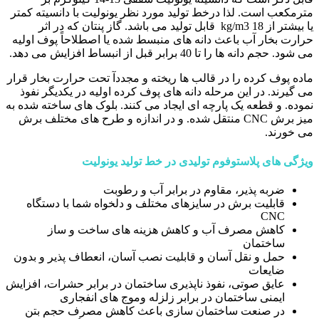
مترمکعب است. لذا درخط تولید مورد نظر یونولیت با دانسیته کمتر
یا بیشتر از 18 kg/m3 قابل تولید می باشد. گاز پنتان که در اثر
حرارت بخار آب باعث دانه های منبسط شده یا اصطلاحاً پوف اولیه
می شود. حجم دانه ها را تا 40 برابر قبل از انبساط افزایش می دهد.
ماده پوف کرده را در قالب ها ریخته و مجددآ تحت حرارت بخار قرار
می گیرند. در این مرحله دانه های پوف کرده اولیه در یکدیگر نفوذ
نموده. و قطعه یک پارچه ای ایجاد می کنند. بلوک های ساخته شده به
میز برش CNC منتقل شده. و در اندازه و طرح های مختلف برش
می خورند.
ویژگی های پلاستوفوم تولیدی در خط تولید یونولیت
ضربه پذیر، مقاوم در برابر آب و رطوبت
قابلیت برش در سایزهای مختلف و دلخواه شما با دستگاه
CNC
کاهش مصرف آب و کاهش هزینه های ساخت و ساز
ساختمان
حمل و نقل آسان و قابلیت نصب آسان، انعطاف پذیر و بدون
ضایعات
عایق صوتی، نفوذ ناپذیری ساختمان در برابر حشرات، افزایش
ایمنی ساختمان در برابر زلزله وموج های انفجاری
در صنعت ساختمان سازی باعث کاهش مصرف حجم بتن