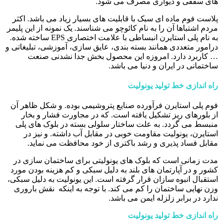
های سقفی و دیواری مصرف می شود.
پلاست فوم ماده ای سبک با قابلیت های بسیار زیاد می باشد. اکثر
مردم اشتباها آن را به نام کائوچو می شناسند. یک نمونه از این پلیمر
به نام پلی استایرن انبساطی با علامت اختصاری EPS ساخته شده.
درامور متعددی همانند بسته بندی، عایق سازی، آموزشی، تبلیغاتی و
… کاربرد دارد. امروزه این محصول بخش جدا نشدنی صنعت
ساختمانی در ایران و دنیا می باشد.
راه اندازی خط تولید یونولیت
فوم پلی استایرن فرآورده صنایع پتروشیمی بوده. و شکل ظاهر آن
از بلورهای ریز تشکیل یافته است. که در مجاورت فشار و بخار
منبسط می گردد. به علت ساختار سلولی بسته در بلوک های پلی
استایرن، یونولیت مقاومت خوبی در مقابل آب داشته. و نیز در
مقابل فساد پذیری و رشد باکتری از خود محافظت می نماید.
مدت زمانی است که بلوک های یونولیتی برای ساختمان سازی در
کشور و در آپارتمان های بلند به دلیل سبکی و کم هزینه بودن مورد
استقبال انبوه سازان قرار گرفته است. این یونولیت به دلیل سبکی،
وزن نهایی ساختمان را کم می کند. با توجه به اینکه نقش باروری
ندارد در برابر زلزله ایمن می باشد.
راه اندازی خط تولید یونولیت