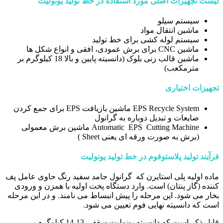
لیست تجهیزات اصلی مورد استفاده در خط تولید یونولیت
سیستم سیلو
ماشین انتقال مواد
سیستم لوله کشی برای خط تولید
ماشین CNC برای برش عمودی، افقی و انواع شکل ها
ماشین قالب زنی بلوک (دانسیته پایین و بالا 18 کیلوگرم بر
مترمکعب)
تجهیزات اختیاری
EPS Recycle System ماشین بازیافت EPS برای جمع کردن
ضایعات و تبدیل دوباره به گرانول
Automatic EPS Cutting Machine ماشین برش معمولی
(برش به صورت ورقه ای یعنی Sheet )
فرآیند تولید پلاستوفوم در خط تولید یونولیت
ماده اولیه پلی استایرن که گرانول جامد سفید رنگ حاوی عامل پف
کننده (گاز پنتان) است. وارد دستگاه پخت اولیه با همزن و ورودی
بخار می شود. این مرحله را پیش انبساط می نامند. و در این مرحله
است که دانسیته نهایی فوم تعیین می شود.
قابل ذکر است که دانسیته یونولیت سقفی 13-14 کیلوگرم بر