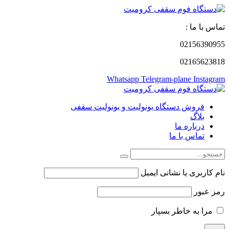
تماس با ما :
02156390955
02165623818
Whatsapp
Telegram-plane
Instagram
فروش دستگاه یونولیت و یونولیت سقفی
بلاگ
درباره ما
تماس با ما
نام کاربری یا نشانی ایمیل
رمز عبور
مرا به خاطر بسپار