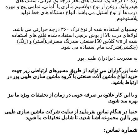
رده ۴۰ درجه یک، شلنگ های بخار درجه یک ایرانی، شلنگ های
هیدرولیک روغن از نوع دولاسیم مالزی یا آلمانی، تمامی پیچ و مهره
درب ها از نوع استیل می باشد. انواع دستگاه های خط تولید
پلاستوفوم
چسبهای استفاده شده از نوع ترک ۳۶۰ درجه حرارتی می باشد.
لولاهای درب بالا از بوش برنجی استفاده شده فلنج های استفاده
شده از wn کلاس 150صنعتی ضدزنگ مصرفی(آستر) و (رنگ)
(چکشی)شرکت مام استفاده می شود.
به مدیریت : برادران طیبی پور
شما بزرگواران می توانید از طریق مسیرهای ارتباطی زیر جهت
خرید انواع ماشین آلات صنعتی با گروه ماشین سازی طیبی پور در
ارتباط باشید.
و با این کار علاوه بر صرفه جویی در زمان از تخفیفات ویژه ما نیز
بهره مند شوید.
حتما در هنگام تماس بفرمایید از سایت شرکت ماشین سازی طیبی
پور
با این مجموعه آشنا شدید. تا شامل تخفیفات ما شوید
.
شماره تماس: