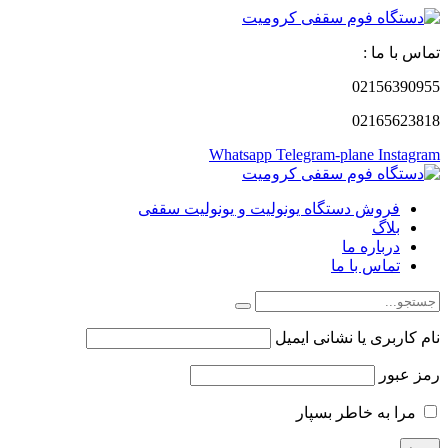
تماس با ما :
02156390955
02165623818
Whatsapp
Telegram-plane
Instagram
فروش دستگاه یونولیت و یونولیت سقفی
بلاگ
درباره ما
تماس با ما
نام کاربری یا نشانی ایمیل
رمز عبور
مرا به خاطر بسپار