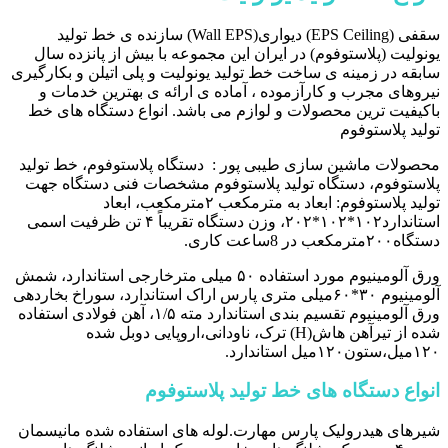
سقفی (EPS Ceiling) دیواری(Wall EPS) سازنده ی خط تولید
یونولیت (پلاستوفوم) در ایران این مجموعه با بیش از پانزده سال
سابقه در زمینه ی ساخت خط تولید یونولیت و پلی اتیلن و بکارگیری
نیروهای مجرب و کارآزموده ، آماده ی ارائه ی بهترین خدمات و
باکیفیت ترین محصولات و لوازم می باشد. انواع دستگاه های خط
تولید پلاستوفوم
محصولات ماشین سازی طیبی پور : دستگاه پلاستوفوم، خط تولید
پلاستوفوم، دستگاه تولید پلاستوفوم مشخصات فنی دستگاه جهت
تولید پلاستوفوم: ابعاد به مترمکعب ۲مترمکعب، ابعاد
استاندارد۱۰۲*۱۰۲*۲۰۲، وزن دستگاه تقریباً ۴ تن ظرفیت اسمی
دستگاه۲۰۰مترمکعب در 8ساعت کاری.
ورق آلومینیوم مورد استفاده ۵۰ میلی مترخارجی استاندارد، شمش
آلومینیوم ۳۰*۶۰میلی متری پارس اراک استاندارد، سوراخ بخاردهی
ورق آلومینیوم تقسیم بندی استاندارد مته ۱/۵، آهن فولادی استفاده
شده از تیرآهن هاش(H) ترک، ناودانی،اروپایی دوبل شده
۱۲۰میل،ستون۱۲۰میل استاندارد.
انواع دستگاه های خط تولید پلاستوفوم
شیرهای هیدرولیک پارس مهارت.لوله های استفاده شده مانیسمان