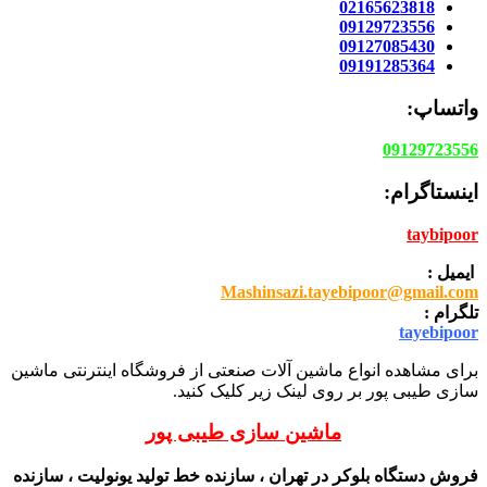
02165623818
09129723556
09127085430
09191285364
واتساپ:
09129723556
اینستاگرام:
taybipoor
ایمیل :
Mashinsazi.tayebipoor@gmail.com
تلگرام :
tayebipoor
برای مشاهده انواع ماشین آلات صنعتی از فروشگاه اینترنتی ماشین
سازی طیبی پور بر روی لینک زیر کلیک کنید.
ماشین سازی طیبی پور
فروش دستگاه بلوکر در تهران ، سازنده خط تولید یونولیت ، سازنده