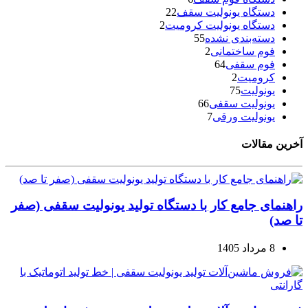
دستگاه یونولیت سقف
22
دستگاه یونولیت کرومیت
2
دسته‌بندی نشده
55
فوم ساختمانی
2
فوم سقفی
64
کرومیت
2
یونولیت
75
یونولیت سقفی
66
یونولیت ورقی
7
آخرین مقالات
راهنمای جامع کار با دستگاه تولید یونولیت سقفی (صفر
تا صد)
8 مرداد 1405