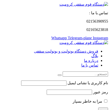
تماس با ما :
02156390955
02165623818
Whatsapp
Telegram-plane
Instagram
فروش دستگاه یونولیت و یونولیت سقفی
بلاگ
درباره ما
تماس با ما
نام کاربری یا نشانی ایمیل
رمز عبور
مرا به خاطر بسپار