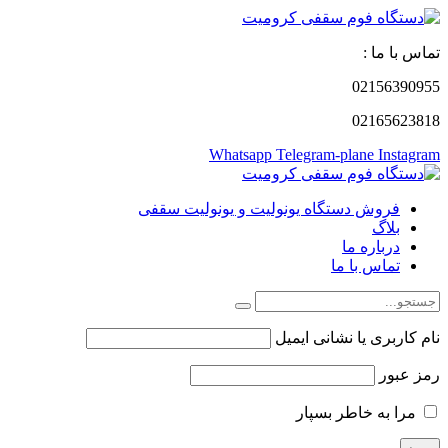
تماس با ما :
02156390955
02165623818
Whatsapp
Telegram-plane
Instagram
فروش دستگاه یونولیت و یونولیت سقفی
بلاگ
درباره ما
تماس با ما
نام کاربری یا نشانی ایمیل
رمز عبور
مرا به خاطر بسپار