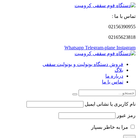
تماس با ما :
02156390955
02165623818
Whatsapp
Telegram-plane
Instagram
فروش دستگاه یونولیت و یونولیت سقفی
بلاگ
درباره ما
تماس با ما
نام کاربری یا نشانی ایمیل
رمز عبور
مرا به خاطر بسپار