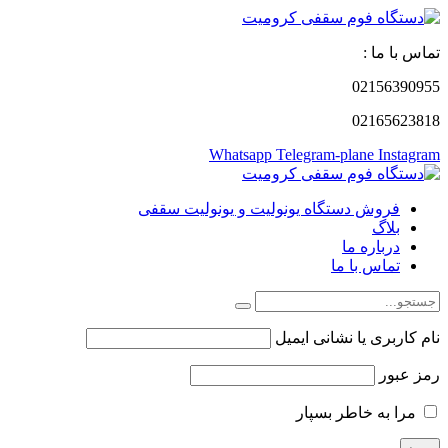
تماس با ما :
02156390955
02165623818
Whatsapp
Telegram-plane
Instagram
فروش دستگاه یونولیت و یونولیت سقفی
بلاگ
درباره ما
تماس با ما
نام کاربری یا نشانی ایمیل
رمز عبور
مرا به خاطر بسپار