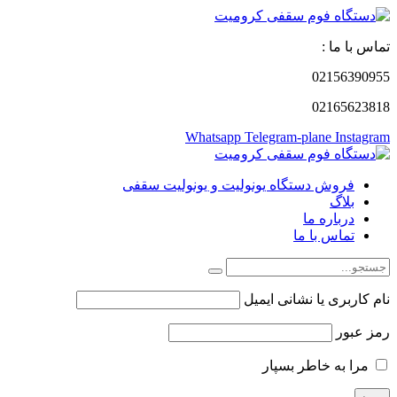
تماس با ما :
02156390955
02165623818
Whatsapp
Telegram-plane
Instagram
فروش دستگاه یونولیت و یونولیت سقفی
بلاگ
درباره ما
تماس با ما
نام کاربری یا نشانی ایمیل
رمز عبور
مرا به خاطر بسپار