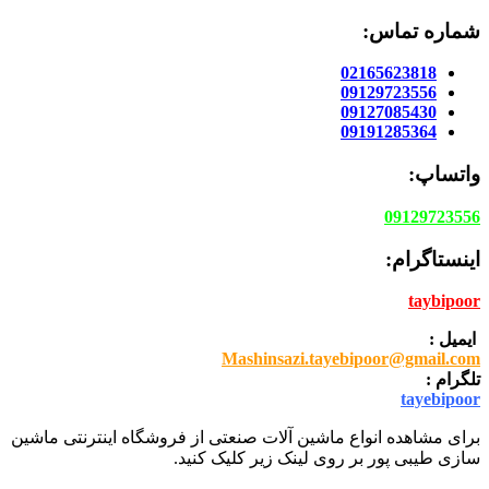
شماره تماس:
02165623818
09129723556
09127085430
09191285364
واتساپ:
09129723556
اینستاگرام:
taybipoor
ایمیل :
Mashinsazi.tayebipoor@gmail.com
تلگرام :
tayebipoor
برای مشاهده انواع ماشین آلات صنعتی از فروشگاه اینترنتی ماشین
سازی طیبی پور بر روی لینک زیر کلیک کنید.