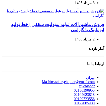
8 مرداد 1405
فروش ماشین‌آلات تولید یونولیت سقفی | خط تولید
اتوماتیک با گارانتی
2 مرداد 1405
آمار بازدید
ارتباط با ما
تهران
Mashinsazi.tayebipoor@gmail.com
tayebipoor
02156390955
02165623818
09129723556
09127085430