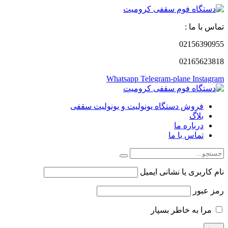
تماس با ما :
02156390955
02165623818
Whatsapp
Telegram-plane
Instagram
فروش دستگاه یونولیت و یونولیت سقفی
بلاگ
درباره ما
تماس با ما
نام کاربری یا نشانی ایمیل
رمز عبور
مرا به خاطر بسپار