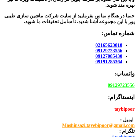
بهره مند شوید.
حتما در هنگام تماس بفرمایید از سایت شرکت ماشین سازی طیبی
پور
با این مجموعه آشنا شدید. تا شامل تخفیفات ما شوید
.
شماره تماس:
02165623818
09129723556
09127085430
09191285364
واتساپ:
09129723556
اینستاگرام:
taybipoor
ایمیل :
Mashinsazi.tayebipoor@gmail.com
تلگرام :
tayebipoor