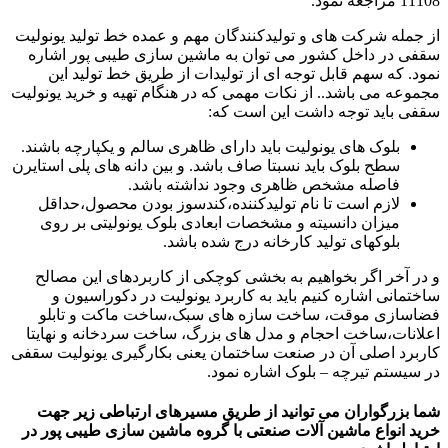
11108 مراجعه نمود.
از جمله شرکت های و تولیدکنندگان مهم و عمده خط تولید یونولیت
سقفی در داخل کشور می توان به ماشین سازی طیبی پور اشاره
نمود. که سهم قابل توجه ای از تولیدات از طریق خط تولید این
مجموعه می باشد.. از نکات مهمی که در هنگام تهیه و خرید یونولیت
سقفی باید توجه داشت این است که:
بلوک های یونولیت باید دارای ظاهری سالم و یکپارچه باشند.
سطح بلوک باید نسبتا صاف باشد. و بین دانه های پلی استایرن
فاصله مشخص ظاهری وجود نداشته باشد.
لازم است تا نام تولیدکننده،کندسوز بودن محصول،حداقل
میزان دانسیته و مشخصات ابعادی بلوک یونولیتی بر روی
بلوکهای تولید کارخانه درج شده باشد.
و در آخر اگر بخواهیم به بخشی کوچکی از کاربردهای این مصالح
ساختمانی اشاره کنیم باید به کاربرد یونولیت در دکوراسیون و
فضاسازی موقت، ساخت سازه های سبک،ساخت ماکت و تابلو
اعلانات،ساخت احجام و مدل های بزرگ، ساخت سردخانه و نهایتا
کاربرد اصلی آن در صنعت ساختمان یعنی بکارگیری یونولیت سقفی
در سیستم تیرچه – بلوک اشاره نمود.
شما بزرگواران می توانید از طریق مسیرهای ارتباطی زیر جهت
خرید انواع ماشین آلات صنعتی با گروه ماشین سازی طیبی پور در