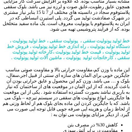
مشابه بسیار مناسب بوده. که علاوه بر افزایش سرعت کار مزایایی
همچون عایق رطوبت،عایق صوت و لرزه نیز می باشد. بلوک سقفی
پلاستوفوم سجاد در دانسیته های مختلف از 7 تا 15 بنابر نیاز مشتری
در شهرک صفادشت تولید می گردد. پلی استیرن انبساطی که در
ایران به پلاستوفوم یا یونولیت معروف است. یک ماده سفید متخلخل
بوده. که از فرایند پتروشیمی تهیه می شود.
خط تولید یونولیت سقفی ، یونولیت سقفی ، خط تولید یونولیت ،
دستگاه تولید یونولیت ، راه اندازی خط تولید یونولیت ، فروش خط
تولید یونولیت ، قیمت خط تولید یونولیت ،کارخانه تولید یونولیت
سقفی ، کارخانجات تولید یونولیت ، ماشین آلات تولید یونولیت .
این ماده با وزن کم،مقاومت حرارتی بالا و مقاومت صوتی مناسب
جایگزین خوبی برای المان های سازه ای سنتی از قبیل آجر،سفال،
بلوک و … می باشد. وزن کم این محصول و عایق حرارتی بودن آن
باعث گردیده. که از این المان در موقعیت های از ساختمان که نیاز
به باربری نباشد بصورت گسترده استفاده شود . یکی از این موقعیت
ها جایگزینی انواع یونولیت های سقفی در سیستم تیرچه – بلوک می
باشد. که با جایگزین کردن این ماده بجای بلوک هم از لحاظ وزنی هم
از لحاظ زمان و هزینه ایی صرفه جویی قابل توجه ایی صورت می
گیرد. از دیگر مزایای یونولیت می توان به :
کاهش 30% در مصرف بتن
مقاومت در برابر آتش سوزی