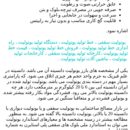
عایق حرارتی،صوت و رطوبت
صرفه جویی در مصرف تیرچه،بلوک و بتن
سرعت و سهولت در جابجایی و اجرا
قابلیت گچ کاری مناسب و بدون نیاز به رابیتس
اشاره نمود.
یونولیت سقفی ، خط تولید یونولیت ، دستگاه تولید یونولیت ، راه
اندازی خط تولید یونولیت ، فروش خط تولید یونولیت ، قیمت خط
تولید یونولیت ،کارخانه تولید یونولیت سقفی ، کارخانجات تولید
یونولیت ، ماشین آلات تولید یونولیت .
یکی از مشخصه های بارز یونولیت دانسیته آن می باشد. دانسیته در
علم فیزیک به جرم واحد حجم هر چیزی اتلاق می شود. که پارامتری
بسیار مهم در دسته بندی یونولیت می باشد. یونولیت تولید شده در
ایران دانسیته ایی بین 6 تا 20 کیلوگرم بر مترمکعب دارد. هر چه
دانسیته یونولیت بالاتر می رود. فشردگی مواد بکار رفته بیشتر شده.
و یونولین فشرده تر و متعاقبا سنگین تر می شود.
در بازار مصالح ساختمانی به یونولیت سقفی و یا یونولیت دیواری با
دانسیته 20 یا بالاتر، یونولیت دانسیته بالا گفته می شود. به منظور
مطالعه بیشتر در زمینه مشخصه ها و معیارهای استاندارد یونولیت
می توان به استاندارد ملی بلوک های سقفی پلی استایرن به شماره