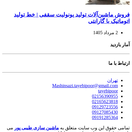
فروش ماشین‌آلات تولید یونولیت سقفی | خط تولید
اتوماتیک با گارانتی
2 مرداد 1405
آمار بازدید
ارتباط با ما
تهران
Mashinsazi.tayebipoor@gmail.com
tayebipoor
02156390955
02165623818
09129723556
09127085430
09191285364
تمامی حقوق این وب سایت متعلق به
ماشین سازی طیبی پور
می