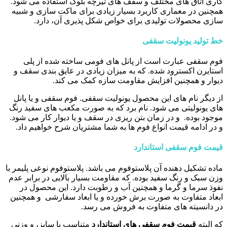
کاری اتاق های مختلف و سقف های تیرچه بلوک استفاده می شود.
همچنین در معماری کاربرد بسیار زیادی برای ماکت سازی و شبیه
سازی محصولات تولیدی برای خواص شکل پذیری آن، دارد.
خط تولید یونولیت سقفی
فوم سقفی عبارت است از پانل های فومی ساخته شده از پلی
استایرن اکسترود شده. که به میزان زیادی در عایق بندی سقف و
دیوار و همچنین افزایش مقاومت سازه کمک می کند.
از دیگر نام های این محصول یونولیت سقفی. فوم سقفی و یا پانل
های یونولیتی می شود. نام برد که به صورت مکعب های سفید رنگ
موجود بوده. و در زمان بتن ریزی در سقف و یا دیوار کار می شود.
و در ادامه قیمت انواع فوم ها به شما مشتریان شرح خواهیم داد.
قیمت فوم سقفی استاندارد
ماده تشکیل دهنده آن پلاستوفوم می باشد. پلاستوفوم نوعی پلیمر با
وزن سبک و رنگ سفید بوده. که مقاومت بسیار بالایی در برابر عدم
نفوذ سرما و گرما و همچنین آب و رطوبت دارد. این محصول در
ابعاد متفاوت به صورت برش خورده و یا ابعاد سفارشی و همچنین
در دانسیته های متفاوت به فروش می رسد.
که البته
قیمت فوم سقفی های استاندارد
متناسب با سایز، و وزنی