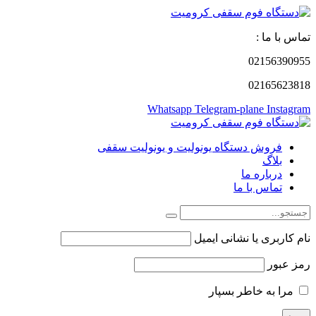
تماس با ما :
02156390955
02165623818
Whatsapp
Telegram-plane
Instagram
فروش دستگاه یونولیت و یونولیت سقفی
بلاگ
درباره ما
تماس با ما
نام کاربری یا نشانی ایمیل
رمز عبور
مرا به خاطر بسپار