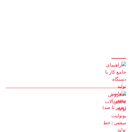
این مجموعه با بیش از پانزده سال سابقه در زمینه ی ساخت خط تولید
یونولیت و پلی اتیلن و بکارگیری نیروهای مجرب و کارآزموده ، آماده ی ارائه ی
بهترین خدمات و باکیفیت ترین محصولات و لوازم میباشد.
آخرین مقالات
راهنمای جامع کار با دستگاه تولید یونولیت سقفی (صفر تا صد)
8 مرداد 1405
فروش ماشین‌آلات تولید یونولیت سقفی | خط تولید اتوماتیک با
گارانتی
2 مرداد 1405