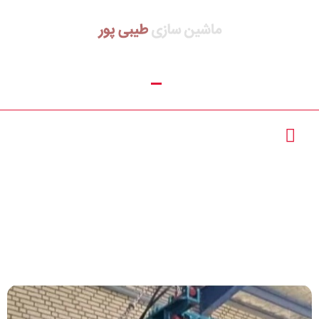
خط تولید یونولیت
تماس با ما :
02156390955
ورقی | دستگاه
02165623818
یونولیت ورقی