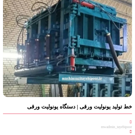
خط تولید یونولیت ورقی | دستگاه یونولیت ورقی
mwadmin_tayebipoor