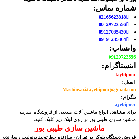
شماره تماس:
02165623818
09129723556
09127085430
09191285364
واتساپ:
09129723556
اینستاگرام:
taybipoor
ایمیل :
Mashinsazi.tayebipoor@gmail.com
تلگرام :
tayebipoor
برای مشاهده انواع ماشین آلات صنعتی از فروشگاه اینترنتی
ماشین سازی طیبی پور بر روی لینک زیر کلیک کنید.
ماشین سازی طیبی پور
فروش دستگاه بلوکر در تهران ، سازنده خط تولید یونولیت ، سازنده