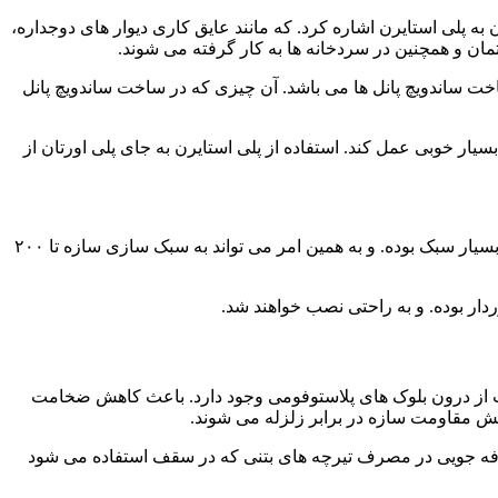
 به پلی استایرن اشاره کرد. که مانند عایق کاری دیوار های دوجداره،
 و همچنین در سردخانه‌ ها به کار گرفته می شوند.
ساخت ساندویچ پانل ها می باشد. آن چیزی که در ساخت ساندویچ پانل
 بسیار خوبی عمل کند. استفاده از پلی استایرن به جای پلی اورتان از
از جمله ویژگی ‌های آن‌ ها می‌توان به قابل اشتعال نبودن اشاره نمود. همان طور که پیش از این گفته شد، بلوک های پلاستوفومی دارای وزن بسیار سبک بوده. و به همین امر می‌ تواند به سبک سازی سازه تا ۲۰۰
ردار بوده. و به راحتی نصب خواهند شد.
ات از درون بلوک های پلاستوفومی وجود دارد. باعث کاهش ضخامت
یش مقاومت سازه در برابر زلزله می شوند.
ارگیری آن باعث صرفه جویی در مصرف تیرچه های بتنی که در سقف استفاده می‌ شود