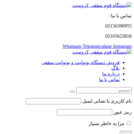
تماس با ما :
02156390955
02165623818
Whatsapp
Telegram-plane
Instagram
فروش دستگاه یونولیت و یونولیت سقفی
بلاگ
درباره ما
تماس با ما
نام کاربری یا نشانی ایمیل
رمز عبور
مرا به خاطر بسپار