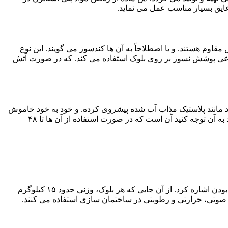
 عایق بسیار مناسب عمل می نماید.
اوم هستند. و یا اصطلاحاً به آن ها کندسوز می‌ گویند. این نوع
 نوعی پوشش نسوز بر روی بلوک استفاده می کند. که در صورت آتش
د مانند پلاستیک مذاب آب شده پیشروی کرده. و خود به خود خاموش
خواهند شد. این در حالی است که در نمونه های غیر استاندارد مانند بنزین مشتعل خواهد شد. از موارد مهم دیگری که درباره پلاستوفوم ها باید به آن توجه کنید آن است که در صورت استفاده از آن ها تا ۴۸
پلاستوفوم ها مانند بلوک تولید می شوند. و مورد استفاده در ساختمان ها هستند. از ویژگی‌ های آن ‌ها می ‌توان به وزن کم و مقرون به صرفه بودن اشاره کرد. از آن جایی که هر بلوک، وزنی حدود ۱۵ کیلوگرم
ایق صوتی، حرارتی و رطوبتی در ساختمان سازی استفاده می کنند.