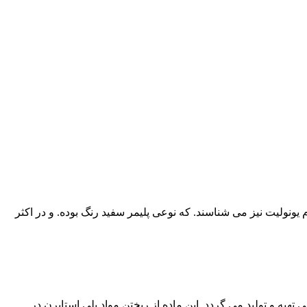
 یونولیت نیز می شناسند. که نوعی پلیمر سفید رنگ بوده. و در اکثر
هیه و تولید می گردد. این ماده از ریختن مواد پلی استایرن در