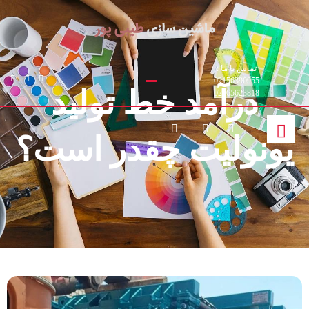
تماس با ما :
02156390955
درآمد خط تولید
02165623818
یونولیت چقدر است؟