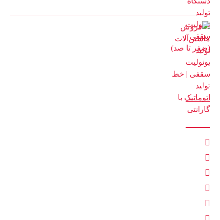
8 مرداد 1405
فروش ماشین‌آلات تولید یونولیت سقفی | خط تولید اتوماتیک با
گارانتی
2 مرداد 1405
آمار بازدید
ارتباط با ما
تهران
Mashinsazi.tayebipoor@gmail.com
tayebipoor
02156390955
02165623818
09129723556