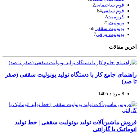
فوم ساختمانی
2
فوم سقفی
64
کرومیت
2
یونولیت
75
یونولیت سقفی
66
یونولیت ورقی
7
آخرین مقالات
راهنمای جامع کار با دستگاه تولید یونولیت سقفی (صفر
تا صد)
8 مرداد 1405
فروش ماشین‌آلات تولید یونولیت سقفی | خط تولید
اتوماتیک با گارانتی