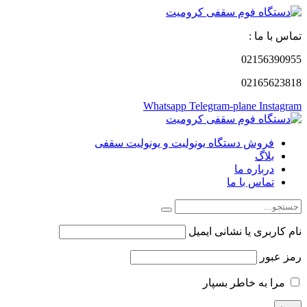
تماس با ما :
02156390955
02165623818
Whatsapp
Telegram-plane
Instagram
فروش دستگاه یونولیت و یونولیت سقفی
بلاگ
درباره ما
تماس با ما
نام کاربری یا نشانی ایمیل
رمز عبور
مرا به خاطر بسپار