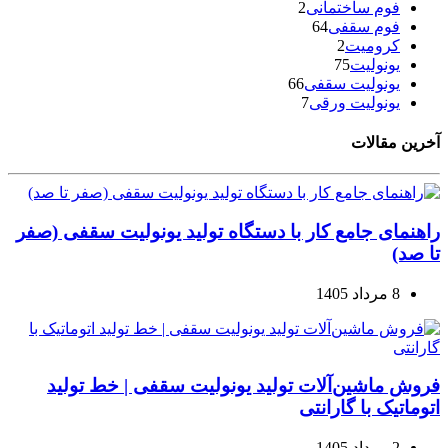
فوم ساختمانی
2
فوم سقفی
64
کرومیت
2
یونولیت
75
یونولیت سقفی
66
یونولیت ورقی
7
آخرین مقالات
راهنمای جامع کار با دستگاه تولید یونولیت سقفی (صفر
تا صد)
8 مرداد 1405
فروش ماشین‌آلات تولید یونولیت سقفی | خط تولید
اتوماتیک با گارانتی
2 مرداد 1405