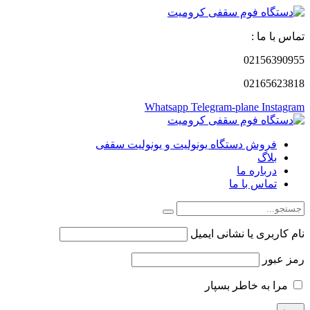
تماس با ما :
02156390955
02165623818
Whatsapp
Telegram-plane
Instagram
فروش دستگاه یونولیت و یونولیت سقفی
بلاگ
درباره ما
تماس با ما
نام کاربری یا نشانی ایمیل
رمز عبور
مرا به خاطر بسپار