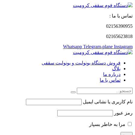
تماس با ما :
02156390955
02165623818
Whatsapp
Telegram-plane
Instagram
فروش دستگاه یونولیت و یونولیت سقفی
بلاگ
درباره ما
تماس با ما
نام کاربری یا نشانی ایمیل
رمز عبور
مرا به خاطر بسپار