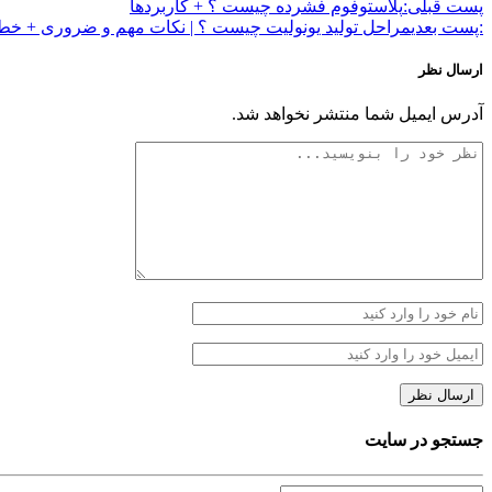
پست قبلی:
پلاستوفوم فشرده چیست ؟ + کاربردها
:پست بعدی
مراحل تولید یونولیت چیست ؟ | نکات مهم و ضروری + خط ت
ارسال نظر
آدرس ایمیل شما منتشر نخواهد شد.
جستجو در سایت