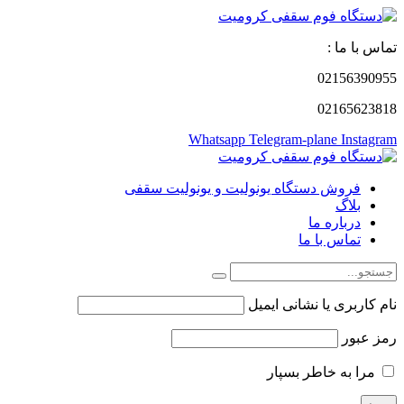
تماس با ما :
02156390955
02165623818
Whatsapp
Telegram-plane
Instagram
فروش دستگاه یونولیت و یونولیت سقفی
بلاگ
درباره ما
تماس با ما
نام کاربری یا نشانی ایمیل
رمز عبور
مرا به خاطر بسپار