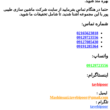
بهره مند شوید.
حتما در هنگام تماس بفرمایید از سایت شرکت ماشین سازی طیبی
پور
با این مجموعه آشنا شدید. تا شامل تخفیفات ما شوید
.
شماره تماس:
02165623818
09129723556
09127085430
09191285364
واتساپ:
09129723556
اینستاگرام:
taybipoor
ایمیل :
Mashinsazi.tayebipoor@gmail.com
تلگرام :
tayebipoor