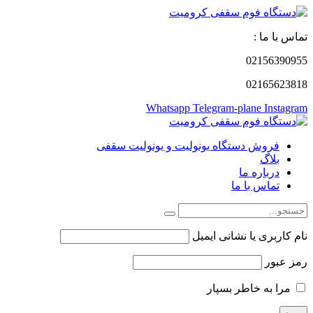
تماس با ما :
02156390955
02165623818
Whatsapp
Telegram-plane
Instagram
فروش دستگاه یونولیت و یونولیت سقفی
بلاگ
درباره ما
تماس با ما
نام کاربری یا نشانی ایمیل
رمز عبور
مرا به خاطر بسپار