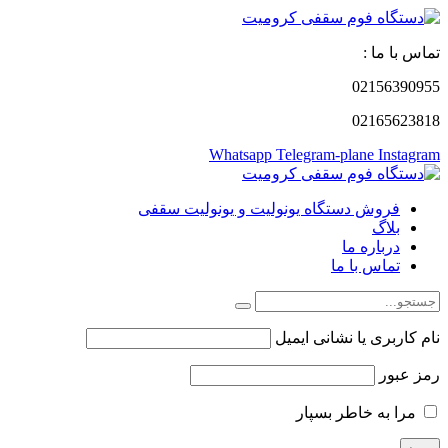
تماس با ما :
02156390955
02165623818
Whatsapp
Telegram-plane
Instagram
فروش دستگاه یونولیت و یونولیت سقفی
بلاگ
درباره ما
تماس با ما
نام کاربری یا نشانی ایمیل
رمز عبور
مرا به خاطر بسپار