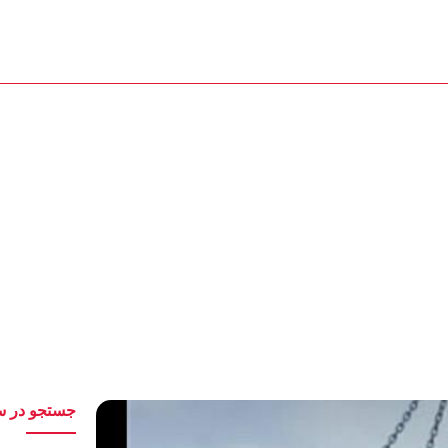
تماس با ما
2156390955
2165623818
وفوم چیست ؟ | فرآیند 
کاربردها
جستجو در س