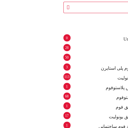
0
Un
28
50
3
م پلی استایرن
113
نولیت
1
 پلاستوفوم
68
توفوم
1
ق فوم
17
ق یونولیت
1
د فوم ساختمانی