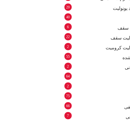
29
 یونولیت
40
6
م سقف
22
ولیت سقف
2
ولیت کرومیت
55
شده
2
نی
64
2
75
66
فی
7
ی