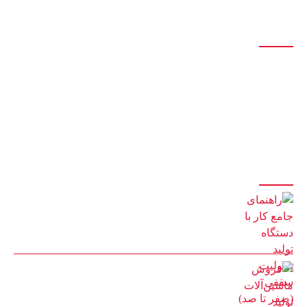
درباره ما
این مجموعه با بیش از پانزده سال سابقه در زمینه ی ساخت خط تولید
یونولیت و پلی اتیلن و بکارگیری نیروهای مجرب و کارآزموده ، آماده ی ارائه ی
بهترین خدمات و باکیفیت ترین محصولات و لوازم میباشد.
آخرین مقالات
راهنمای جامع کار با دستگاه تولید یونولیت سقفی (صفر تا صد)
8 مرداد 1405
فروش ماشین‌آلات تولید یونولیت سقفی | خط تولید اتوماتیک با
گارانتی