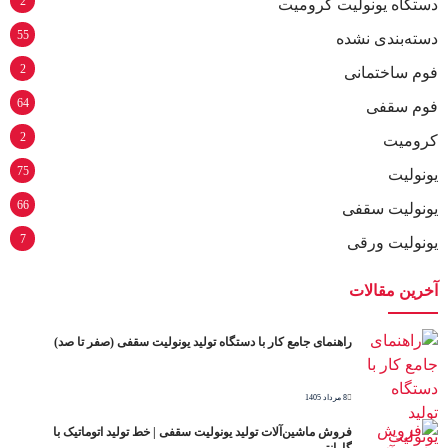
2
دستگاه یونولیت کرومیت
55
دسته‌بندی نشده
2
فوم ساختمانی
64
فوم سقفی
2
کرومیت
75
یونولیت
66
یونولیت سقفی
7
یونولیت ورقی
آخرین مقالات
راهنمای جامع کار با دستگاه تولید یونولیت سقفی (صفر تا صد)
8 مرداد 1405
فروش ماشین‌آلات تولید یونولیت سقفی | خط تولید اتوماتیک با