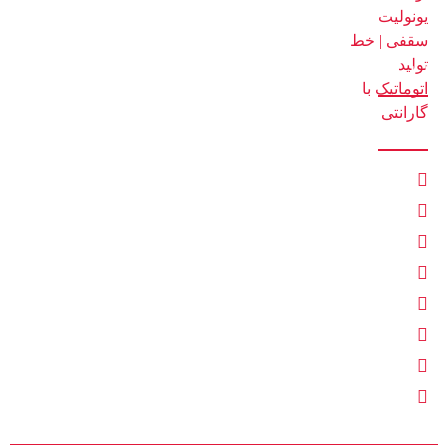
2 مرداد 1405
آمار بازدید
ارتباط با ما
تهران
Mashinsazi.tayebipoor@gmail.com
tayebipoor
02156390955
02165623818
09129723556
09127085430
09191285364