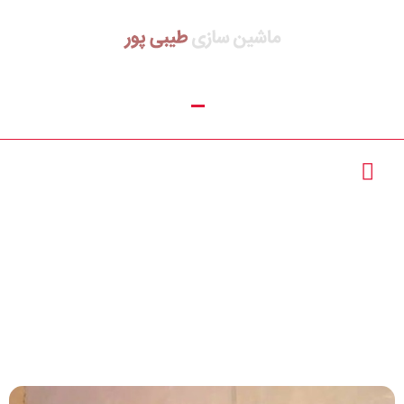
دستگاه پلاستوفوم
بسته بندی چیست ؟ |
تماس با ما :
02156390955
02165623818
خرید دستگاه
پلاستوفوم