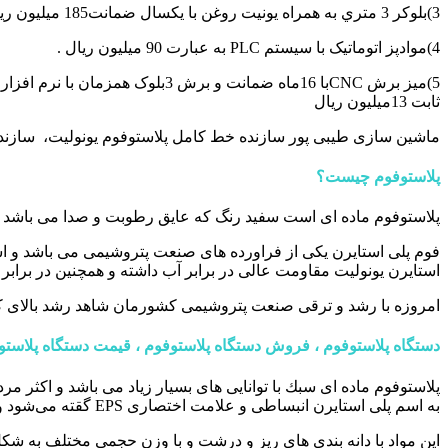
3)بلوکر 3 متري به همراه يونيت روغن با يکسال ضمانت185 ميليون ريال .
4)موادپز اتوماتيک با سيستم PLC به عبارت 90 ميليون ريال .
ثابت 13میلیون ریال
ماشین سازی طیبی پور سازنده خط کامل پلاستوفوم یونولیت، سازنده 
پلاستوفوم چیست؟
پلاستوفوم ماده ای است سفید رنگ كه عایق رطوبت و صدا می باشد که
فوم پلی استایرن یکی از فراورده های صنعت پتروشیمی می باشد و است
استایرن یونولیت مقاومت عالی در برابر آب داشته و همچنین در براب
امروزه با رشد و ترقی صنعت پتروشیمی کشورمان شاهد رشد بالای ك
دستگاه پلاستوفوم ، فروش دستگاه پلاستوفوم ، قیمت دستگاه پلاستوف
پلاستوفوم ماده ای سبك با توانایی های بسیار زیاد می باشد و اکثر مرد
به اسم پلی استایرن انبساطی و علامت اختصاری EPS گقته می‌شود و كاربردهای زیادی در کارهای بسته بندی، عایق سازی، آموزشی، تبلیغاتی و … دارد.
این مواد با دانه بندی های ریز و درشت و با وزن حجمی مختلف به شک