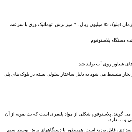
5)ميز برش CNCبا 16ماه ضمانت و برش 3بلوک همزمان با نرم افزار اتوکد120ميليون ريال . *-میز برش CNCبا یک سال ضمانت و برش همزمان 3بلوک 85 میلیون ریال . *-میز برش اتوماتیک ورق با سرعت
ده دستگاه پلاستوفوم
ای شناور روی آب تولید شد.
 بخار منبسط می شود به دلیل ساختار سلولی بسته در بلوک های پلی
” می گویند. پلاستوفوم شکلی از مواد پلیمری است كه یك نمونه از آن
ی تعدادی، قابل توزیع است. همینطور با دستگاههای برش توسط سیم