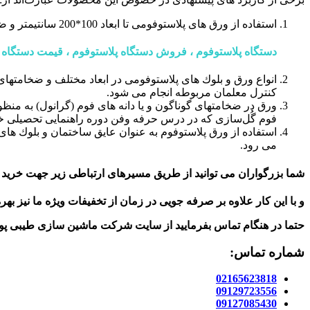
استفاده از ورق های پلاستوفومی تا ابعاد 100*200 سانتیمتر و ضخامتهای گوناگون از 4 تا 1000 میلیمتر به عنوان زمینه Background انواع تابلوها مانند تابلوی اعلانات و یا بسیاری از مصارف گوناگون دیگر.
دستگاه پلاستوفوم ، فروش دستگاه پلاستوفوم ، قیمت دستگاه 
انواع ورق و بلوك های پلاستوفومی در ابعاد مختلف و ضخامتها
کنترل معلمان مربوطه انجام می شود.
ورق در ضخامتهای گوناگون و یا دانه های فوم (گرانول) به من
فوم گُل‌سازی كه در درس حرفه ‌وفن دوره راهنمایی تحصیلی خو
استفاده از ورق پلاستوفوم به عنوان عایق ساختمان و بلوك ها
می رود.
شما بزرگواران می توانید از طریق مسیرهای ارتباطی زیر جهت خرید ا
و با این کار علاوه بر صرفه جویی در زمان از تخفیفات ویژه ما نیز بهر
حتما در هنگام تماس بفرمایید از سایت شرکت ماشین سازی طیبی پو
شماره تماس:
02165623818
09129723556
09127085430