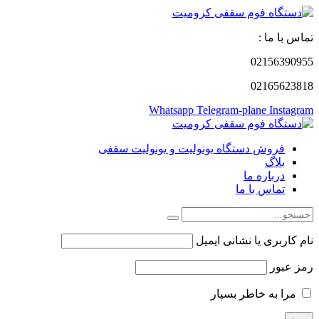
تماس با ما :
02156390955
02165623818
Whatsapp
Telegram-plane
Instagram
فروش دستگاه یونولیت و یونولیت سقفی
بلاگ
درباره ما
تماس با ما
نام کاربری یا نشانی ایمیل
رمز عبور
مرا به خاطر بسپار