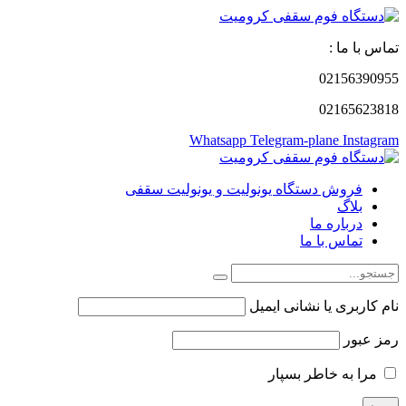
تماس با ما :
02156390955
02165623818
Whatsapp
Telegram-plane
Instagram
فروش دستگاه یونولیت و یونولیت سقفی
بلاگ
درباره ما
تماس با ما
نام کاربری یا نشانی ایمیل
رمز عبور
مرا به خاطر بسپار