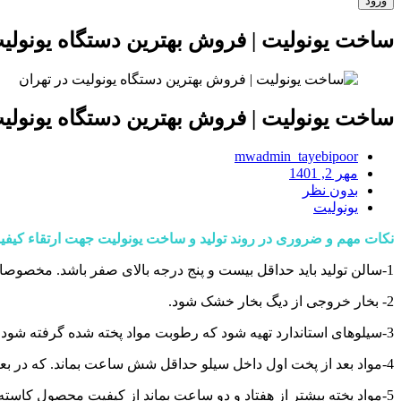
ساخت یونولیت | فروش بهترین دستگاه یونولیت
ساخت یونولیت | فروش بهترین دستگاه یونولیت
mwadmin_tayebipoor
مهر 2, 1401
بدون نظر
یونولیت
نکات مهم و ضروری در روند تولید و ساخت یونولیت جهت ارتقاء کیفی
1-سالن تولید باید حداقل بیست و پنج درجه بالای صفر باشد. مخصوصا در فصل های که کاهش دما هست با فن کویل سالن گرم شود.
2- بخار خروجی از دیگ بخار خشک شود.
3-سیلوهای استاندارد تهیه شود که رطوبت مواد پخته شده گرفته شود.
4-مواد بعد از پخت اول داخل سیلو حداقل شش ساعت بماند. که در بعضی مناطق که رطوبتی تا 12 ساعت نیز لازم می باشد.
5-مواد پخته بیشتر از هفتاد و دو ساعت بماند از کیفیت محصول کاسته میشود.