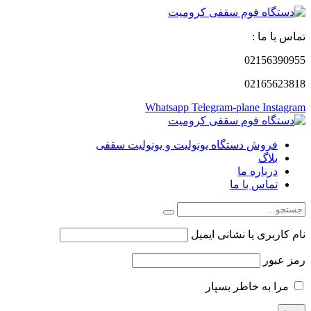
تماس با ما :
02156390955
02165623818
Whatsapp
Telegram-plane
Instagram
فروش دستگاه یونولیت و یونولیت سقفی
بلاگ
درباره ما
تماس با ما
نام کاربری یا نشانی ایمیل
رمز عبور
مرا به خاطر بسپار