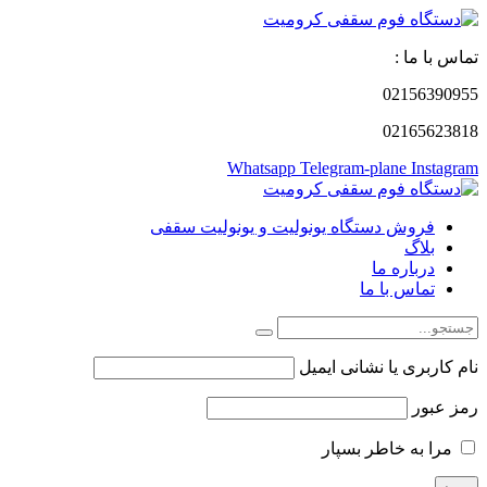
تماس با ما :
02156390955
02165623818
Whatsapp
Telegram-plane
Instagram
فروش دستگاه یونولیت و یونولیت سقفی
بلاگ
درباره ما
تماس با ما
نام کاربری یا نشانی ایمیل
رمز عبور
مرا به خاطر بسپار