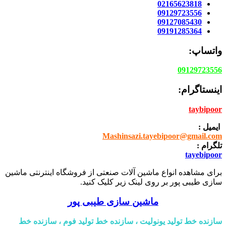
02165623818
09129723556
09127085430
09191285364
واتساپ:
09129723556
اینستاگرام:
taybipoor
ایمیل :
Mashinsazi.tayebipoor@gmail.com
تلگرام :
tayebipoor
برای مشاهده انواع ماشین آلات صنعتی از فروشگاه اینترنتی ماشین
سازی طیبی پور بر روی لینک زیر کلیک کنید.
ماشین سازی طیبی پور
سازنده خط تولید یونولیت ، سازنده خط تولید فوم ، سازنده خط