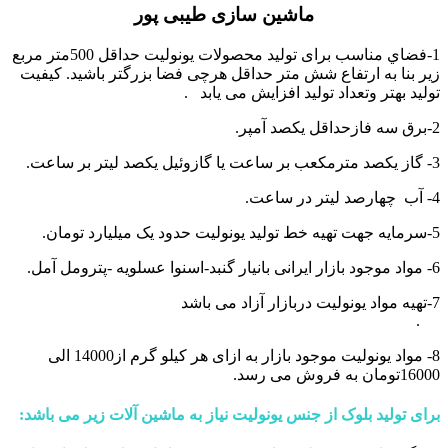
ماشین سازی طیبی پور
1-فضاي مناسب برای تولید محصولات یونولیت حداقل 500متر مربع
زير بنا به ارتفاع شش متر حداقل هرچی فضا بزرگتر باشید. کیفیت
تولید بهتر وتعداد تولید افزایش می یابد .
2-برق سه فازحداقل یکصد آمپر.
3- گاز یکصد مترمكعب بر ساعت يا گازوئيل یکصد ليتر بر ساعت.
4- آب چهارصد لیتر در ساعت.
5-سرمایه جهت تهیه خط تولید یونولیت حدود یک میلیارد تومان.
6- مواد موجود بازار ایرانی بانیار گنبد-اسنوا عسلویه -پترومل آمل.
7-تهیه مواد یونولیت دربازار آزاد می باشد
.
8- مواد یونولیت موجود بازار به ازای هر کیلو گرم از14000 الی
16000تومان به فروش می رسد.
برای تولید بلوک از جنس یونولیت نیاز به ماشین آلات زیر می باشد
: