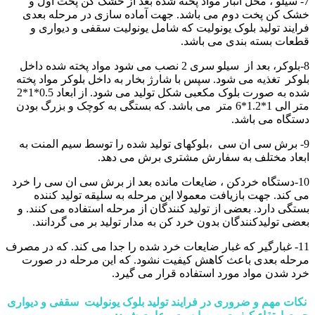
7- سیلو ، محل انبار مواد پخته شده بعد از خشک کن پخت اول و
خشک کن پخت دوم می باشد. جهت آماده سازی در مرحله بعدی
فرایند تولید بلوک یونولیت که شامل یونولیت سقفی و دیواری و
قطعات بسته بندی می باشد.
8-بلوکر، بعد از سیلو سری 2 نصب می شود مواد پخته شده داخل
بلوکر تغذیه می شود. سپس با شارژ بخار به داخل بلوکر مواد پخته
شده به صورت بلوک مکعبی شکل تولید می شود. از ابعاد 0.5*1*2
متر الی 1*1.2*6 متر می باشد. که بستگی به کوچک و بزرگ بودن
دستگاه می باشد.
9- برش سی ان سی ،بلوکهای تولید شده را توسط سیم المنت به
ابعاد مختلف به سفارش مشتری برش می دهد.
10-دستگاه خردکن ، ضایعات مانده بعد از برش سی ان سی را خرد
می کند. جهت بازیافت معمولا این مرحله به سلیقه تولید کننده
بستگی دارد. بعضی از تولید کنندگان از مرحله استفاده می کنند. و
بعضی تولیدکنندگان بدون خرد کن به مدار تولید بر می گردانند.
11- غبارگیر که غبار ضایعات خرد شده را جدا می کند. که در مصرف
مرحله بعدی باعث کاهش کیفیت نشود. که این مرحله در صورت
خرد شدن مواد مورد استفاده قرار می گیرد.
نکات مهم و ضروری در فرایند تولید بلوک یونولیت
سقفی و دیواری