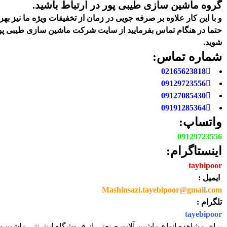
گروه ماشین سازی طیبی پور در ارتباط باشید.
و با این کار علاوه بر صرفه جویی در زمان از تخفیفات ویژه ما نیز بهر
حتما در هنگام تماس بفرمایید از سایت شرکت ماشین سازی طیبی پو
شوید
.
شماره تماس:
02165623818
09129723556
09127085430
09191285364
واتساپ:
09129723556
اینستاگرام:
taybipoor
ایمیل :
Mashinsazi.tayebipoor@gmail.com
تلگرام :
tayebipoor
برای مشاهده انواع ماشین آلات صنعتی از فروشگاه اینترنتی ماشین س