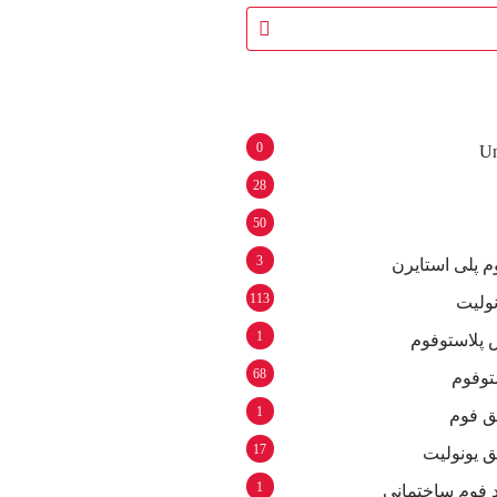
0
Un
28
50
3
م پلی استایرن
113
نولیت
1
 پلاستوفوم
68
توفوم
1
ق فوم
17
ق یونولیت
1
د فوم ساختمانی