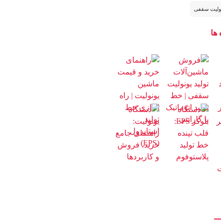
ولیت سقفی
 ها
با ما