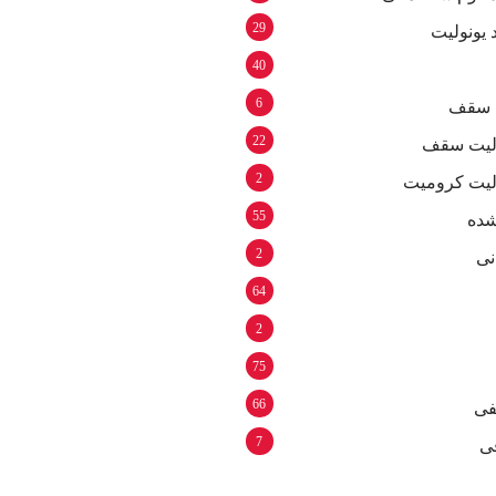
29
 یونولیت
40
6
م سقف
22
ولیت سقف
2
ولیت کرومیت
55
شده
2
نی
64
2
75
66
فی
7
ی