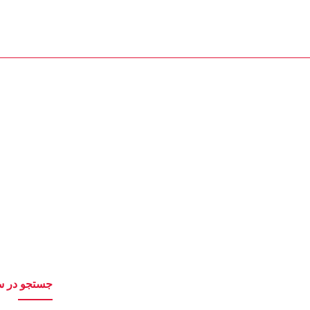
تماس با ما
2156390955
2165623818
اه اندازی خط تولید پل
جستجو در س