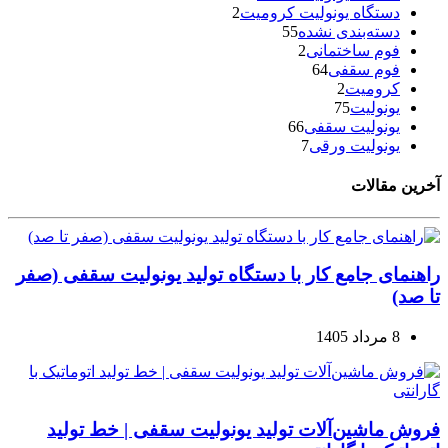
دستگاه یونولیت کرومیت
2
دسته‌بندی نشده
55
فوم ساختمانی
2
فوم سقفی
64
کرومیت
2
یونولیت
75
یونولیت سقفی
66
یونولیت ورقی
7
آخرین مقالات
راهنمای جامع کار با دستگاه تولید یونولیت سقفی (صفر
تا صد)
8 مرداد 1405
فروش ماشین‌آلات تولید یونولیت سقفی | خط تولید