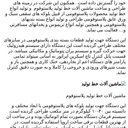
خود را گسترش داده است . همکنون این شرکت در زمینه های
طراحی و ساخت ماشین آلات خط تولید پلاستوفوم و تولید انواع
خط تولید محصولات پلاستوفومی از قبیل بلوکه های سقفی سبک و
ورق عایق پلاستوفومی طراحی و تولید انواع بسته بندیهای
پلاستوفومی و همچنین تولید انواع تریموس و یخدانهای مسافرتی
و… فعالیت می نماید.
این دستگاه جهت تولید قطعات بسته بندی پلاستوفومی در سایزهای
مختلف طراحی گردیده است این دستگاه دارای سیستم هیدرولیک
جهت حرکت گیره و سیستم پران پنوماتیک و مکانیکی میباشد. در
قسمت پانل کنترل تاچ اسکرین اپراتور به آسانی میتواند تمامی
پارامتر های دستگاه اعم از بخاردهی، خنک کاری و همچنین باز و
بست شیرهای ورودی و خروجی را کاملا و به صورت دقیق کنترل
نماید.
ماشین آلات خط تولید پلاستوفوم
این دستگاه جهت تولید بلوکه های پلاستوفومی با ابعاد مختلف و
دانسیته بین ۴۰-۱۰ کیلوگرم در متر مکعب طراحی گردیده است.
سیستم فرمان دستگاه بصورت تمام اتوماتیک بوده و در ساخت آن
از بهترین قطعات برقی ساخت اروپا استفاده گردیده است. در
قسمت پانل کنترل ، اپراتور به آسانی می تواند تمامی پارامترهای