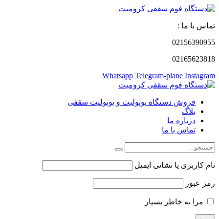
تماس با ما :
02156390955
02165623818
Whatsapp
Telegram-plane
Instagram
فروش دستگاه یونولیت و یونولیت سقفی
بلاگ
درباره ما
تماس با ما
نام کاربری یا نشانی ایمیل
رمز عبور
مرا به خاطر بسپار