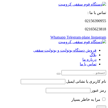
تماس با ما :
02156390955
02165623818
Whatsapp
Telegram-plane
Instagram
فروش دستگاه یونولیت و یونولیت سقفی
بلاگ
درباره ما
تماس با ما
نام کاربری یا نشانی ایمیل
رمز عبور
مرا به خاطر بسپار