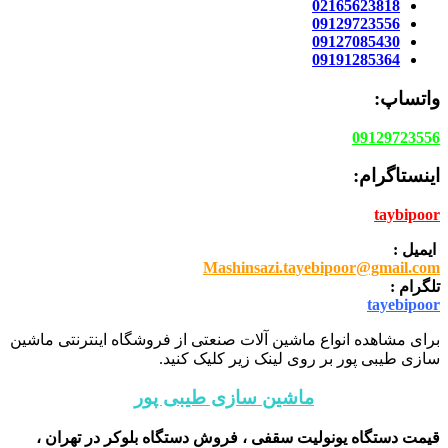
02165623818
09129723556
09127085430
09191285364
واتساپ:
09129723556
اینستاگرام:
taybipoor
ایمیل :
Mashinsazi.tayebipoor@gmail.com
تلگرام :
tayebipoor
برای مشاهده انواع ماشین آلات صنعتی از فروشگاه اینترنتی ماشین
سازی طیبی پور بر روی لینک زیر کلیک کنید.
ماشین سازی طیبی پور
قیمت دستگاه یونولیت سقفی ، فروش دستگاه بلوکر در تهران ،