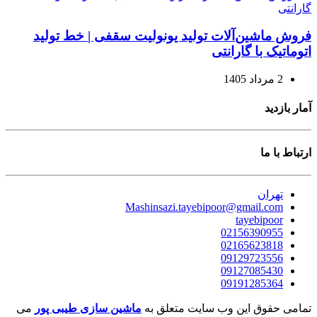
فروش ماشین‌آلات تولید یونولیت سقفی | خط تولید
اتوماتیک با گارانتی
2 مرداد 1405
آمار بازدید
ارتباط با ما
تهران
Mashinsazi.tayebipoor@gmail.com
tayebipoor
02156390955
02165623818
09129723556
09127085430
09191285364
تمامی حقوق این وب سایت متعلق به
ماشین سازی طیبی پور
می