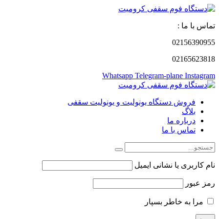
تماس با ما :
02156390955
02165623818
Whatsapp
Telegram-plane
Instagram
فروش دستگاه یونولیت و یونولیت سقفی
بلاگ
درباره ما
تماس با ما
نام کاربری یا نشانی ایمیل
رمز عبور
مرا به خاطر بسپار