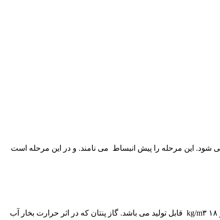
می شود. این مرحله را پیش انبساط می نامند. و در این مرحله است
قابل ذکر است که دانسیته یونولیت سقفی ۱۳-۱۴ کیلوگرم بر مترمکعب است. لذا در خط تولید مورد نظر یونولیت با دانسیته کمتر یا بیشتر از ۱۸ kg/m۳ قابل تولید می باشد. گاز پنتان که در اثر حرارت بخار آب