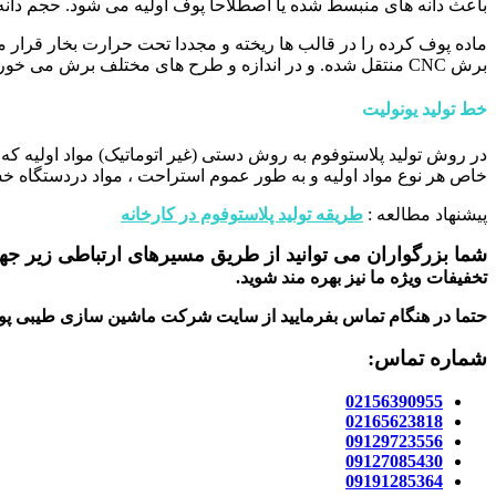
باعث دانه های منبسط شده یا اصطلاحاً پوف اولیه می شود. حجم دانه ها را تا ۴۰ برابر قبل از انبساط افز
ماده پوف کرده را در قالب ها ریخته و مجددا تحت حرارت بخار قرار می
برش CNC منتقل شده. و در اندازه و طرح های مختلف برش می خورند. فرآیند تولید پلاستوفوم
خط تولید یونولیت
در روش تولید پلاستوفوم به روش دستی (غیر اتوماتیک) مواد اولیه که
خاص هر نوع مواد اولیه و به طور عموم استراحت ، مواد دردستگاه خ
پیشنهاد مطالعه :
طریقه تولید پلاستوفوم در کارخانه
شما بزرگواران می توانید از طریق مسیرهای ارتباطی زیر جهت
تخفیفات ویژه ما نیز بهره مند شوید.
حتما در هنگام تماس بفرمایید از سایت شرکت ماشین سازی طیبی پو
شماره تماس:
02156390955
02165623818
09129723556
09127085430
09191285364