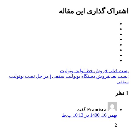
اشتراک گذاری این مقاله
پست قبلی:
فروش خط تولید یونولیت
:پست بعدی
فروش دستگاه یونولیت سقفی | مراحل نصب یونولیت
سقفی
1 نظر
Francisca
گفت:
بهمن 16, 1400 در 10:13 ب.ظ
2