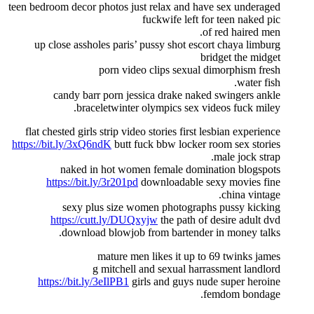
teen bedroom decor photos just relax and have sex underaged
fuckwife left for teen naked pic
of red haired men.
up close assholes paris’ pussy shot escort chaya limburg
bridget the midget
porn video clips sexual dimorphism fresh
water fish.
candy barr porn jessica drake naked swingers ankle
braceletwinter olympics sex videos fuck miley.
flat chested girls strip video stories first lesbian experience
https://bit.ly/3xQ6ndK
butt fuck bbw locker room sex stories
male jock strap.
naked in hot women female domination blogspots
https://bit.ly/3r201pd
downloadable sexy movies fine
china vintage.
sexy plus size women photographs pussy kicking
https://cutt.ly/DUQxyjw
the path of desire adult dvd
download blowjob from bartender in money talks.
mature men likes it up to 69 twinks james
g mitchell and sexual harrassment landlord
https://bit.ly/3eIlPB1
girls and guys nude super heroine
femdom bondage.