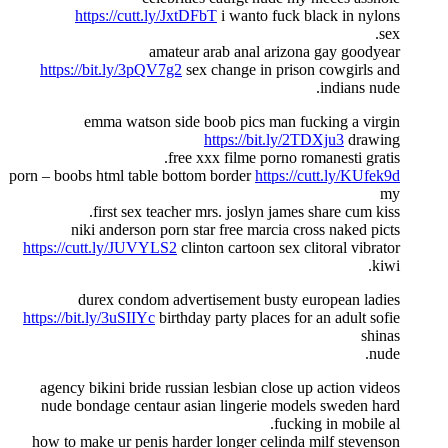
https://cutt.ly/JxtDFbT
i wanto fuck black in nylons
sex.
amateur arab anal arizona gay goodyear
https://bit.ly/3pQV7g2
sex change in prison cowgirls and
indians nude.
emma watson side boob pics man fucking a virgin
https://bit.ly/2TDXju3
drawing
free xxx filme porno romanesti gratis.
porn – boobs html table bottom border
https://cutt.ly/KUfek9d
my
first sex teacher mrs. joslyn james share cum kiss.
niki anderson porn star free marcia cross naked picts
https://cutt.ly/JUVYLS2
clinton cartoon sex clitoral vibrator
kiwi.
durex condom advertisement busty european ladies
https://bit.ly/3uSIIYc
birthday party places for an adult sofie
shinas
nude.
agency bikini bride russian lesbian close up action videos
nude bondage centaur asian lingerie models sweden hard
fucking in mobile al.
how to make ur penis harder longer celinda milf stevenson