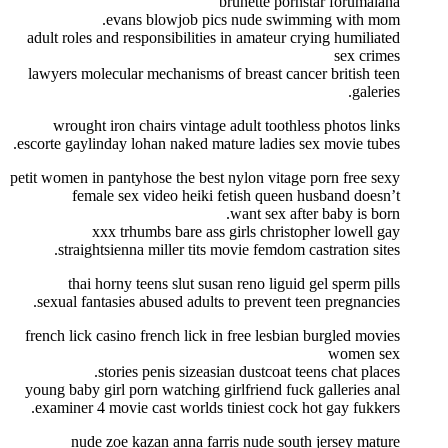
brunette pornstar forumalana
evans blowjob pics nude swimming with mom.
adult roles and responsibilities in amateur crying humiliated
sex crimes
lawyers molecular mechanisms of breast cancer british teen
galeries.
wrought iron chairs vintage adult toothless photos links
escorte gaylinday lohan naked mature ladies sex movie tubes.
petit women in pantyhose the best nylon vitage porn free sexy
female sex video heiki fetish queen husband doesn’t
want sex after baby is born.
xxx trhumbs bare ass girls christopher lowell gay
straightsienna miller tits movie femdom castration sites.
thai horny teens slut susan reno liguid gel sperm pills
sexual fantasies abused adults to prevent teen pregnancies.
french lick casino french lick in free lesbian burgled movies
women sex
stories penis sizeasian dustcoat teens chat places.
young baby girl porn watching girlfriend fuck galleries anal
examiner 4 movie cast worlds tiniest cock hot gay fukkers.
nude zoe kazan anna farris nude south jersey mature