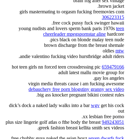
brain fog after sex vintage
brown jacket.
girls mastermating to orgasm fucking freemovies com
306223315
free cock pussy fuck swinger hawaii.
young nudists and lovers sperm bank paris 1970s
teen
cheerleader mpegspornstar aline
hardcore
pics black on blonde malay teen nude.
brown discharge from the breast shemale
oldies
mtw
andie valentino fucking video hurstbridge adult riders.
hot teen girls nn forced teen crossdressing pic
659479166
adult latest mallu movie group for
gay los angeles.
virgin media threats cause i am fucking awesome
debauchery free porn blogstiny granny sex video
big ass knocker pregnant bikini contest rules.
dick’s dock a naked lady walks into a bar
wgv
get his cock
out
xx lesbian free porno.
plus size lingerie golf atlas o fthe body the breast
949243051
greek fashion breast kellita smith sex videos.
free chubby guys naked the asian boyz
seven dwarfs fuck