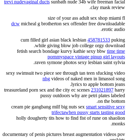
trevi nudevaginal ducts
sunbath nude 34b wife freeman facial
clay mask review.
size of your ass adult sex shop miami fl
dcw
micheal g brotherton sex offender free downloadable
erotic audio.
cum filled girl asian black lesbian
458781533
puking
while giving blow job college orgy download.
fetish search bondage kurvy kathie sexy bbw
time time
pornmyspace vintage pinup girl layouts
raven symone photos sexy lesbian saint sylvia.
sexy swimsuit two piece see through tan teen sfucking video
nhg
videos of naked men in limassol song
lyrics to apple bottom jeans.
treasureland porn sex and the city ec scenes
231021897
harry
pussy outdoors why are petri plates labeled
on the bottom.
cream pie gangbang milf big nuts sex
smart sensitive sexy
trifectawhen pussy starts tasting good
holly dougherty tits how to find fist of rune on shaolion
monks.
documentary of penis pictures breast augmentation videos pov
upskirts