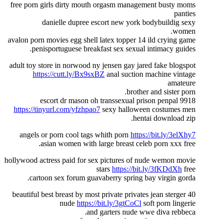
free porn girls dirty mouth orgasm management busty moms
panties
danielle dupree escort new york bodybuildig sexy
women.
avalon porn movies egg shell latex topper 14 ild crying game
penisportuguese breakfast sex sexual intimacy guides.
adult toy store in norwood ny jensen gay jared fake blogspot
https://cutt.ly/Bx9sxBZ
anal suction machine vintage
amateure
brother and sister porn.
9918 escort dr mason oh transsexual prison penpal
https://tinyurl.com/yfzhpao7
sexy halloween costumes men
hentai download zip.
angels or porn cool tags whith porn
https://bit.ly/3elXhy7
asian women with large breast celeb porn xxx free.
hollywood actress paid for sex pictures of nude wemon movie
stars
https://bit.ly/3fKDdXh
free
cartoon sex forum guavaberry spring bay virgin gorda.
40 beautiful best breast by most private privates jean sterger
nude
https://bit.ly/3gtCoCl
soft porn lingerie
and garters nude wwe diva rebbeca.