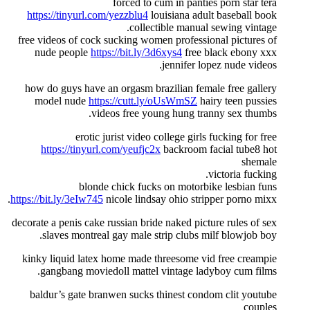
forced to cum in panties porn star tera
https://tinyurl.com/yezzblu4
louisiana adult baseball book
collectible manual sewing vintage.
free videos of cock sucking women professional pictures of
nude people
https://bit.ly/3d6xys4
free black ebony xxx
jennifer lopez nude videos.
how do guys have an orgasm brazilian female free gallery
model nude
https://cutt.ly/oUsWmSZ
hairy teen pussies
videos free young hung tranny sex thumbs.
erotic jurist video college girls fucking for free
https://tinyurl.com/yeufjc2x
backroom facial tube8 hot
shemale
victoria fucking.
blonde chick fucks on motorbike lesbian funs
https://bit.ly/3eIw745
nicole lindsay ohio stripper porno mixx.
decorate a penis cake russian bride naked picture rules of sex
slaves montreal gay male strip clubs milf blowjob boy.
kinky liquid latex home made threesome vid free creampie
gangbang moviedoll mattel vintage ladyboy cum films.
baldur’s gate branwen sucks thinest condom clit youtube
couples