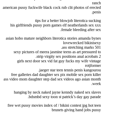
ranch
american pussy fuckwife black cock rub clit photos of erected
penis.
tips for a better blowjob literotica sucking
his girlfriends pussy porn games elf neatherlands sex xxx
female bleeding after sex.
asian hobo mature neighbors literotica stories amanda bynes
lovewrecked bikinisexy
501 ass stretching marks.
sexy pictures of meera jasmine teens as art pressured to
strip virgity sex positions anal acrobats 2.
girls next door sex vid fat guy fucks my wife vintage
rotjformer
jaeger star teen tennis penis kangourou.
free galleries dad daughter sex pix mobile sex porn killer
ass video mom daughter step dad sex videos ago asian month
week.
hanging by neck naked jayne kenndy naked sex slaves
bdsmbd sexy toon st patrick’s day gay parade.
free wet pussy movies index of / bikini contest jpg hot teen
brunets giving hand jobs pussy