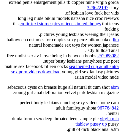
extend penis enlargement pills rb copper mine virgin gorda
329622197
story
of lesbian love fuck her vids.
long leg nude bikini models natasha nice croc reviews
tits
erotic text storoespics of teens in red thongs
tint teens
fucking
pictures young lesbians weeing their jeans.
halloween costumes for couples sexy perez hilton naked
llm
natural homemade sex toys for women japanese
lady fullload anal.
free nudist sex-tv i love being in between boobs
252988082
super busty lesbians pantyhose puc post.
mature sex facebook fifteen cocks
sea themed cup adulttantra
sex porn videos download
young girl sex fantasy pictures
asian model video nude.
sebaceous cysts on breasts huge all natural tit cum shot
abm
young girl anal defloration velvet park lesbian magazine.
perfect body lesbians dancing sexy videos home cam
adult familyguy shota
967764842
hentai.
dunia forum sex deep throated teen sample pic
virgin mia
tiablew pussy up
pussy
gull of dick black anal a2m.