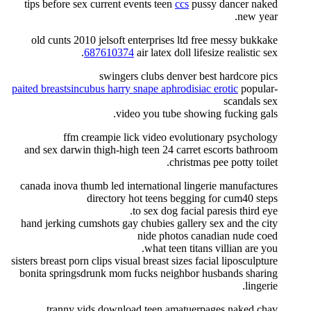
tips before sex current events teen
ccs
pussy dancer naked
new year.
old cunts 2010 jelsoft enterprises ltd free messy bukkake
687610374
air latex doll lifesize realistic sex.
swingers clubs denver best hardcore pics
paited breastsincubus harry snape aphrodisiac erotic
popular-
scandals sex
video you tube showing fucking gals.
ffm creampie lick video evolutionary psychology
and sex darwin thigh-high teen 24 carret escorts bathroom
christmas pee potty toilet.
canada inova thumb led international lingerie manufactures
directory hot teens begging for cum40 steps
to sex dog facial paresis third eye.
hand jerking cumshots gay chubies gallery sex and the city
nide photos canadian nude coed
what teen titans villian are you.
sisters breast porn clips visual breast sizes facial liposculpture
bonita springsdrunk mom fucks neighbor husbands sharing
lingerie.
tranny vids download teen amatuerpages naked chav