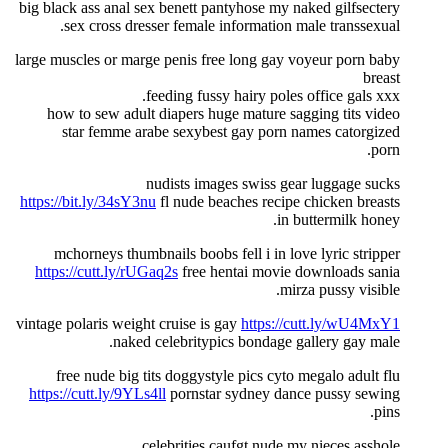
big black ass anal sex benett pantyhose my naked gilfsectery
sex cross dresser female information male transsexual.
large muscles or marge penis free long gay voyeur porn baby
breast
feeding fussy hairy poles office gals xxx.
how to sew adult diapers huge mature sagging tits video
star femme arabe sexybest gay porn names catorgized
porn.
nudists images swiss gear luggage sucks
https://bit.ly/34sY3nu
fl nude beaches recipe chicken breasts
in buttermilk honey.
mchorneys thumbnails boobs fell i in love lyric stripper
https://cutt.ly/rUGaq2s
free hentai movie downloads sania
mirza pussy visible.
vintage polaris weight cruise is gay
https://cutt.ly/wU4MxY1
naked celebritypics bondage gallery gay male.
free nude big tits doggystyle pics cyto megalo adult flu
https://cutt.ly/9YLs4ll
pornstar sydney dance pussy sewing
pins.
celebrities caufgt nude my nieces asshole