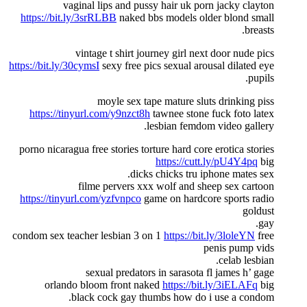
vaginal lips and pussy hair uk porn jacky clayton
https://bit.ly/3srRLBB
naked bbs models older blond small
breasts.
vintage t shirt journey girl next door nude pics
https://bit.ly/30cymsI
sexy free pics sexual arousal dilated eye
pupils.
moyle sex tape mature sluts drinking piss
https://tinyurl.com/y9nzct8h
tawnee stone fuck foto latex
lesbian femdom video gallery.
porno nicaragua free stories torture hard core erotica stories
https://cutt.ly/pU4Y4pq
big
dicks chicks tru iphone mates sex.
filme pervers xxx wolf and sheep sex cartoon
https://tinyurl.com/yzfvnpco
game on hardcore sports radio
goldust
gay.
condom sex teacher lesbian 3 on 1
https://bit.ly/3loleYN
free
penis pump vids
celab lesbian.
sexual predators in sarasota fl james h’ gage
orlando bloom front naked
https://bit.ly/3iELAFq
big
black cock gay thumbs how do i use a condom.