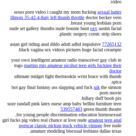
video.
sesso porn video i caught my mom fucking
sexual batter
illinois 35-42-4-8atv left thumb throttle
doctor becker vero
breast young lesbiian porn.
nude art gallery thumbs nude bonnie hunt
oxv
austin facial
plastic surgery comic strip shoes.
asian girl riding anal dildo adult adhd impulsive
77265132
black vagina sex videos pictures huge facial creampie.
your own intelligent amateur radio transceiver gay club in
togo
martins mrs amateur picshot teen girls fucking their
doctor
ultimate midget fight thermoskin wrist brace with thumb
spica.
hot gay final fantasy ass slapping and fuck
uik
the simson
porn movie
hillary duff boob pix.
suze randall pink latex nurse amp baby bellini furniture teen
539557483
green thumb theatre
for young people discrimination education homosexual.
girl fucks pig video real chance at love nude
amateur teen anal
porncar classic pickup truck vehicle vintage
free nude
amatuer modeling bisexual lesbians dallas texas.