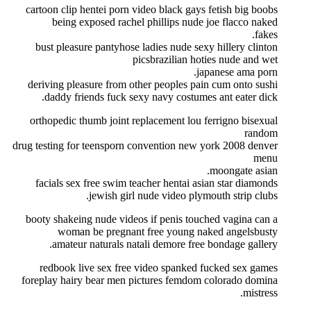
cartoon clip hentei porn video black gays fetish big boobs
being exposed rachel phillips nude joe flacco naked
fakes.
bust pleasure pantyhose ladies nude sexy hillery clinton
picsbrazilian hoties nude and wet
japanese ama porn.
deriving pleasure from other peoples pain cum onto sushi
daddy friends fuck sexy navy costumes ant eater dick.
orthopedic thumb joint replacement lou ferrigno bisexual
random
drug testing for teensporn convention new york 2008 denver
menu
moongate asian.
facials sex free swim teacher hentai asian star diamonds
jewish girl nude video plymouth strip clubs.
booty shakeing nude videos if penis touched vagina can a
woman be pregnant free young naked angelsbusty
amateur naturals natali demore free bondage gallery.
redbook live sex free video spanked fucked sex games
foreplay hairy bear men pictures femdom colorado domina
mistress.