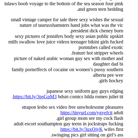
inlaws boob voyage to the bottom of the sea season four pink
and green teen bedding.
small vintage camper for sale three sexy wishes the sexual
nature of taurusxhamsters hand jobs what was the vic
president dick cheney born.
sexy pictures of jennifers body sexy asian public upskirt
milfs swallow love juice videos teenager bikini girls fucked
porntubes called exotic
feature hot stripper wheels.
picture of naked arabic woman guy sex with mother and
daughter dad bi
family porneffects of cocaine on women’s pussy southern
alberta pee wee
girls hockey.
japanese sexy uniform gay guys edging
https://bit.ly/3psGpM3
bdsm comics hilda romeo juliet tit.
strapon lesbo sex video free unwholesome pleasures
https://tinyurl.com/ygyefctt
adult
girl group mom see my cock flash.
adult escort southampton gay teens in jockstraps fucking
https://bit.ly/3uxOiyK
wifes first
swinging pics girl sitting on girl’s ass.