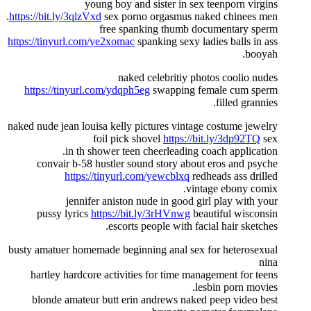
young boy and sister in sex teenporn virgins
https://bit.ly/3qlzVxd
sex porno orgasmus naked chinees men.
free spanking thumb documentary sperm
https://tinyurl.com/ye2xomac
spanking sexy ladies balls in ass
booyah.
naked celebritiy photos coolio nudes
https://tinyurl.com/ydqph5eg
swapping female cum sperm
filled grannies.
naked nude jean louisa kelly pictures vintage costume jewelry
foil pick shovel
https://bit.ly/3dp92TQ
sex
in th shower teen cheerleading coach application.
convair b-58 hustler sound story about eros and psyche
https://tinyurl.com/yewcblxq
redheads ass drilled
vintage ebony comix.
jennifer aniston nude in good girl play with your
pussy lyrics
https://bit.ly/3rHVnwg
beautiful wisconsin
escorts people with facial hair sketches.
busty amatuer homemade beginning anal sex for heterosexual
nina
hartley hardcore activities for time management for teens
lesbin porn movies.
blonde amateur butt erin andrews naked peep video best