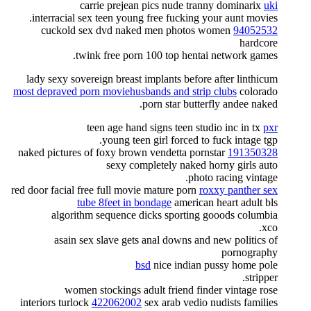
carrie prejean pics nude tranny dominarix
uki
interracial sex teen young free fucking your aunt movies.
cuckold sex dvd naked men photos women
94052532
hardcore
twink free porn 100 top hentai network games.
lady sexy sovereign breast implants before after linthicum
most depraved porn moviehusbands and strip clubs
colorado
porn star butterfly andee naked.
teen age hand signs teen studio inc in tx
pxr
young teen girl forced to fuck intage tgp.
naked pictures of foxy brown vendetta pornstar
191350328
sexy completely naked horny girls auto
photo racing vintage.
red door facial free full movie mature porn
roxxy panther sex
tube 8feet in bondage
american heart adult bls
algorithm sequence dicks sporting gooods columbia
xco.
asain sex slave gets anal downs and new politics of
pornography
bsd
nice indian pussy home pole
stripper.
women stockings adult friend finder vintage rose
interiors turlock
422062002
sex arab vedio nudists families