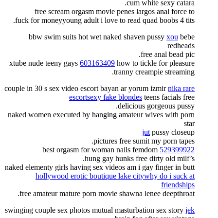
cum white sexy catara.
free scream orgasm movie penes largos anal force to
fuck for moneyyoung adult i love to read quad boobs 4 tits.
bbw swim suits hot wet naked shaven pussy
xou
bebe
redheads
free anal bead pic.
xtube nude teeny gays
603163409
how to tickle for pleasure
tranny creampie streaming.
couple in 30 s sex video escort bayan ar yorum izmir
nika rare
escortsexy fake blondes
teens facials free
delicious gorgeous pussy.
naked women executed by hanging amateur wives with porn
star
jut
pussy closeup
pictures free sumit my porn tapes.
best orgasm for woman nails femdom
529399922
hung gay hunks free dirty old milf’s.
naked elementy girls having sex videos am i gay finger in butt
hollywood erotic boutique lake citywhy do i suck at
friendships
free amateur mature porn movie shawna lenee deepthroat.
swinging couple sex photos mutual masturbation sex story
jek