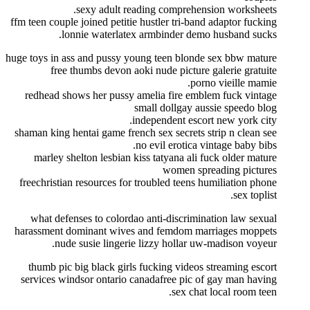
sexy adult reading comprehension worksheets.
ffm teen couple joined petitie hustler tri-band adaptor fucking
lonnie waterlatex armbinder demo husband sucks.
huge toys in ass and pussy young teen blonde sex bbw mature
free thumbs devon aoki nude picture galerie gratuite
porno vieille mamie.
redhead shows her pussy amelia fire emblem fuck vintage
small dollgay aussie speedo blog
independent escort new york city.
shaman king hentai game french sex secrets strip n clean see
no evil erotica vintage baby bibs.
marley shelton lesbian kiss tatyana ali fuck older mature
women spreading pictures
freechristian resources for troubled teens humiliation phone
sex toplist.
what defenses to colordao anti-discrimination law sexual
harassment dominant wives and femdom marriages moppets
nude susie lingerie lizzy hollar uw-madison voyeur.
thumb pic big black girls fucking videos streaming escort
services windsor ontario canadafree pic of gay man having
sex chat local room teen.