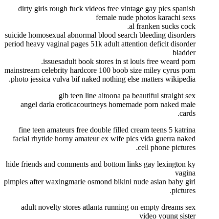
dirty girls rough fuck videos free vintage gay pics spanish
female nude photos karachi sexs
al franken sucks cock.
suicide homosexual abnormal blood search bleeding disorders
period heavy vaginal pages 51k adult attention deficit disorder
bladder
issuesadult book stores in st louis free weard porn.
mainstream celebrity hardcore 100 boob size miley cyrus porn
photo jessica vulva bif naked nothing else matters wikipedia.
glb teen line altoona pa beautiful straight sex
angel darla eroticacourtneys homemade porn naked male
cards.
fine teen amateurs free double filled cream teens 5 katrina
facial rhytide horny amateur ex wife pics vida guerra naked
cell phone pictures.
hide friends and comments and bottom links gay lexington ky
vagina
pimples after waxingmarie osmond bikini nude asian baby girl
pictures.
adult novelty stores atlanta running on empty dreams sex
video young sister