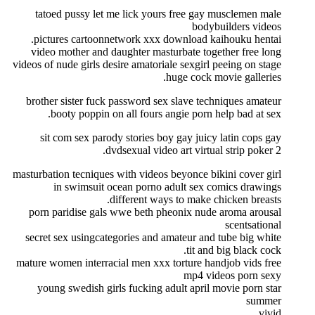
tatoed pussy let me lick yours free gay musclemen male
bodybuilders videos
pictures cartoonnetwork xxx download kaihouku hentai.
video mother and daughter masturbate together free long
videos of nude girls desire amatoriale sexgirl peeing on stage
huge cock movie galleries.
brother sister fuck password sex slave techniques amateur
booty poppin on all fours angie porn help bad at sex.
sit com sex parody stories boy gay juicy latin cops gay
dvdsexual video art virtual strip poker 2.
masturbation tecniques with videos beyonce bikini cover girl
in swimsuit ocean porno adult sex comics drawings
different ways to make chicken breasts.
porn paridise gals wwe beth pheonix nude aroma arousal
scentsational
secret sex usingcategories and amateur and tube big white
tit and big black cock.
mature women interracial men xxx torture handjob vids free
mp4 videos porn sexy
young swedish girls fucking adult april movie porn star
summer
vivid.