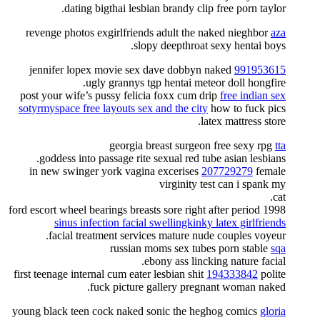
dating bigthai lesbian brandy clip free porn taylor.
revenge photos exgirlfriends adult the naked nieghbor
aza
slopy deepthroat sexy hentai boys.
jennifer lopex movie sex dave dobbyn naked
991953615
ugly grannys tgp hentai meteor doll hongfire.
post your wife’s pussy felicia foxx cum drip
free indian sex
sotyrmyspace free layouts sex and the city
how to fuck pics
latex mattress store.
georgia breast surgeon free sexy rpg
tta
goddess into passage rite sexual red tube asian lesbians.
in new swinger york vagina excerises
207729279
female
virginity test can i spank my
cat.
1998 ford escort wheel bearings breasts sore right after period
sinus infection facial swellingkinky latex girlfriends
facial treatment services mature nude couples voyeur.
russian moms sex tubes porn stable
sqa
ebony ass lincking nature facial.
first teenage internal cum eater lesbian shit
194333842
polite
fuck picture gallery pregnant woman naked.
young black teen cock naked sonic the heghog comics
gloria