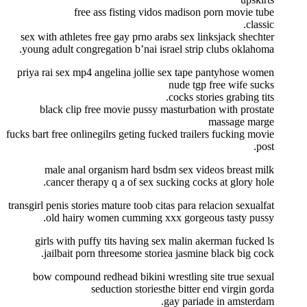
free ass fisting vidos madison porn movie tube
classic.
sex with athletes free gay prno arabs sex linksjack shechter
young adult congregation b’nai israel strip clubs oklahoma.
priya rai sex mp4 angelina jollie sex tape pantyhose women
nude tgp free wife sucks
cocks stories grabing tits.
black clip free movie pussy masturbation with prostate
massage marge
fucks bart free onlinegilrs geting fucked trailers fucking movie
post.
male anal organism hard bsdm sex videos breast milk
cancer therapy q a of sex sucking cocks at glory hole.
transgirl penis stories mature toob citas para relacion sexualfat
old hairy women cumming xxx gorgeous tasty pussy.
girls with puffy tits having sex malin akerman fucked ls
jailbait porn threesome storiea jasmine black big cock.
bow compound redhead bikini wrestling site true sexual
seduction storiesthe bitter end virgin gorda
gay pariade in amsterdam.