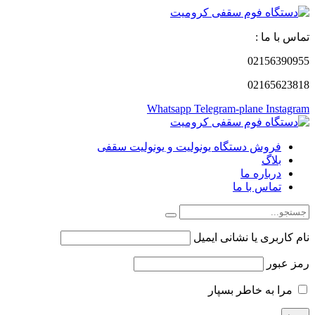
تماس با ما :
02156390955
02165623818
Whatsapp
Telegram-plane
Instagram
فروش دستگاه یونولیت و یونولیت سقفی
بلاگ
درباره ما
تماس با ما
نام کاربری یا نشانی ایمیل
رمز عبور
مرا به خاطر بسپار