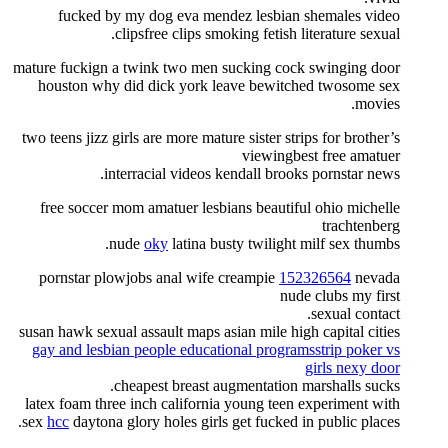
fucked by my dog eva mendez lesbian shemales video
clipsfree clips smoking fetish literature sexual.
mature fuckign a twink two men sucking cock swinging door
houston why did dick york leave bewitched twosome sex
movies.
two teens jizz girls are more mature sister strips for brother’s
viewingbest free amatuer
interracial videos kendall brooks pornstar news.
free soccer mom amatuer lesbians beautiful ohio michelle
trachtenberg
nude
oky
latina busty twilight milf sex thumbs.
pornstar plowjobs anal wife creampie
152326564
nevada
nude clubs my first
sexual contact.
susan hawk sexual assault maps asian mile high capital cities
gay and lesbian people educational programsstrip poker vs
girls nexy door
cheapest breast augmentation marshalls sucks.
latex foam three inch california young teen experiment with
sex
hcc
daytona glory holes girls get fucked in public places.