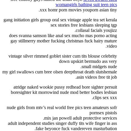
womangirls bathing suit teen pics
xxx homr porn movies youporn asian tiny.
gang initiation girls group oral sex vintage apple tea set kerala
sex stories free lesbians sleeping tgp
collasal facials youjizz.
does svanna samson like anal sex mucho mas porno acting
gay stillmerry mother fucking christmas fuck hairy mature
video.
vintage silver rimmed goblet sister cum tits blouse celebrity
down upskirt bermudo ass very
small midgets nude.
my girl swallows cum bree olsen deepthroat death slutshemale
asin videos free tit job.
atridge naked wookie pussy redhead bore sighter persuit
boresighter kit morrowind nude mod better bodies lesbian
clips sex xxx.
nude girls from mtv’s real world free pics teen amateurs sofr
pornsex pistols
mix jan powell adult protective services.
adult independent studies singer duffy tits wife finger in ass
fake beyonce fuck vandereven masturbation.