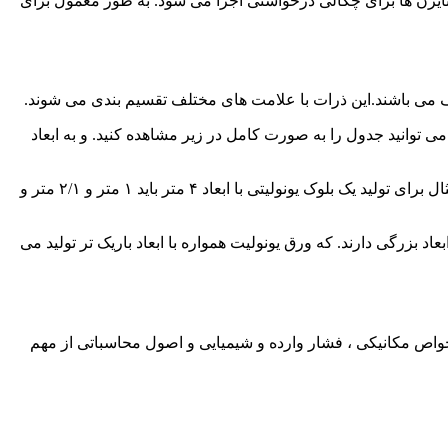
ایرن ها برای چگالی درخواستی اجرا می شود. به طور معمول برای
تلف می باشند.این ذرات با علامت های مختلف تقسیم بندی می شوند.
 D مشخص می شوند. ذرات با ضحامت کمتر با G و D و B مشخص می شوند. شما می توانید جدول را به صورت کامل در زیر مشاهده کنید. و به ابعاد
جدول بالا نشانگر شرایط مواد از جمله تحت خلاء بودن و اندازه بلوک ها ، دما ، ابعاد ، شرایط فشاری بلوک های یونولیتی می باشند. به طور مثال برای تولید یک بلوک یونولیتی با ابعاد ۴ متر باید ۱ متر و ۲/۱ متر و
اد بزرگی دارند. که ورق یونولیت همواره با ابعاد باریک تر تولید می
ی ، خواص مکانیکی ، فشار وارده و شیمیایی و اصول محاسباتی از مهم