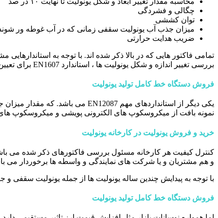
محاسبه مقدار تغییر ابعاد و شکل یونولیت تا نهایت ۱۰ در صد
چگالی و فشردگی
توان کششی
میزان جذب آب یونولیت سقفی زمانی که در آب غوطه ور شوند
ضریب هدایت حرارتی
بررسی تغییر اندازه و شکل یونولیت ها ، استاندارد EN1607 برای تعیین مقدار توان کششی ، استاندارد EN1602 که برای چگالی و فشردگی یونولیت تعیین می شود.
فروش دستگاه خط کامل تولید یونولیت
یکی دیگر از استانداردهای مهم 087
نمونه بافت از میکروسکوپ های الکترونی پویشی و میکروسکوپ های
خرید و فروش یونولیت در کارخانه یونولیت
کنترل کیفیت هر کارخانه مسئول بررسی فاکتورهای ذکر شده می باشند. 
و هم مشتریان و یا شرکت های نمایندگی و واسطه ها برخوردار می باش
با توجه به پیدایش چندین ساله یونولیت ها از جمله یونولیت سقفی و ج
فروش دستگاه خط کامل تولید یونولیت
اما همواره نوسانات بازار مثل افزایش قیمت ارز تاثیر مستقیمی دارد