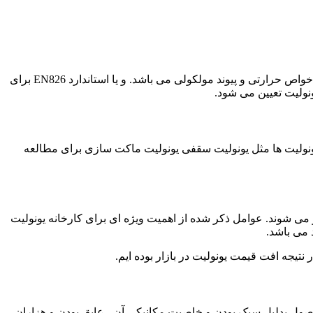
تمامی فاکتور هایی که در بالا ذکر شده اند. با توجه به استاندارهایی مشخص قابل اجرا هستند. به طور مثال استاندارد EN13163 برای بررسی خواص حرارتی و پیوند مولکولی می باشد. و یا استاندارد EN826 برای
د تولید برخی از یونولیت ها مثل یونولیت سقفی یونولیت ماکت سازی برای مطالعه
 می شوند. عوامل ذکر شده از اهمیت ویژه ای برای کارخانه یونولیت
 می باشد.
تیجه افت قیمت یونولیت در بازار بوده ایم.
محصول بدلیل سبک بودن و خاصیت مکانیکی آن ، عایق بودن و هزاران