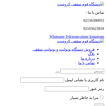
تماس با ما :
02156390955
02165623818
Whatsapp
Telegram-plane
Instagram
فروش دستگاه یونولیت و یونولیت سقفی
بلاگ
درباره ما
تماس با ما
نام کاربری یا نشانی ایمیل
رمز عبور
مرا به خاطر بسپار