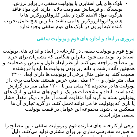
بلوک های پلی استایرن یا یونولیت سقفی در برابر لرزش،
پوسیدگی و فرسایش مقاومت بالایی دارند. این مواد فاقد
هرگونه مواد آلاینده کلردار نظیر کلروفلوروکربن ها یا
هیدروکلروفلوروکربن ها می باشند. بنابراین هیچ عامل تخریب
کننده لایه اوزون در بلوک های فوم سقفی وجود ندارد.
مروری بر ابعاد و اندازه های فوم و یونولیت سقفی
انواع فوم و یونولیت سقفی در کارخانه در ابعاد و اندازه های یونولیت
استاندارد تولید می شود. بنابراین هنگامی که مشتریان برای خرید
این مصالح مراجعه می کنند. از نظر ابعاد طول و عرض و ضخامت و
همچنین دانه درشت یا دانه ریز بودن یونولیت ها باید با فروشنده
صحبت کنند. به طور مثال برخی از یونولیت ها دارای ابعاد ۲۴۰۰
میلی متر طول و ۱۲۰۰ میلی متر، عرض هستند. ضخامت برخی از
یونولیت ها در محدوده ۲۵ میلی متر تا ۱۲۰۰ میلی متر نیز گزارش
شده است. ابعاد و مشخصات هر یک از فوم های سقفی و بلوک های
یونولیتی بسته به گرید آنها متفاوت است. از طرف دیگر مقدار فشار
یا باری که یونولیت ها می توانند تحمل کنند. در گرید تجاری آن ها
منعکس می شود. مجموعه این عوامل در قیمت یونولیت
سقفی مؤثر است.
برخی از کارخانه های سازنده فوم و یونولیت سقفی ، این مصالح را
به صورت سفارشی سازی نیز برای مشتری تولید می‌کنند. دلیل