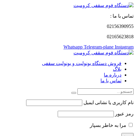
تماس با ما :
02156390955
02165623818
Whatsapp
Telegram-plane
Instagram
فروش دستگاه یونولیت و یونولیت سقفی
بلاگ
درباره ما
تماس با ما
نام کاربری یا نشانی ایمیل
رمز عبور
مرا به خاطر بسپار