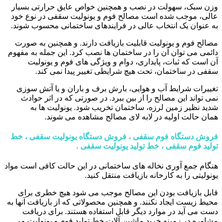
وزن سبک، سهولت در نصب و همچنین خواص عایق حرارتی بسیار
عالی، موجب شده است مصالح فوم و یونولیت سقفی در نوع خود
به عنوان یک انتخاب عالی در فرایندهای ساختمانی محسوب شوند.
مصالح فوم و یونولیت قابلیت بازیافت دارند. و همچنین به صورت
دائمی می توان آن را در ساختمان ها نصب کرد. این جمله به مفهوم
آن است که ثبات، پایداری، دوام و ویژگی های فوم و یونولیت
سقفی در ساختمان، تحت هیچ شرایطی تغییر پیدا نمی کند.
تغییرات شرایط آب و هوایی، بارش برف و باران و یا آتش سوزی
نمی تواند این مصالح را از بین ببرد. در صورتی که در اثر حوادث
شدید نظیر زمین لرزه، ساختمان تخریب شود. یونولیت ها به
همان حالت اولیه در لابه لای مصالح مشاهده می شوند.
فروش دستگاه فوم سقفی ، فروش دستگاه یونولیت سقفی ، خط
تولید فوم سقفی ، خط تولید یونولیت سقفی .
هنگام جمع آوری نخاله های ساختمانی در این حالت کافی است مواد
یونولیتی را به کارخانه بازیافت منتقل کنید.
قابل بازیافت بودن این مصالح موجب می شود هیچ خطری برای
محیط زیست ایجاد نکنند. و همچنین محصولاتی که از بازیافت آنها به
دست می آید در موارد دیگر قابل استفاده هستند. برای دریافت
مشاوره در زمینه خرید ماشین آلات خط تولید فوم و یونولیت می