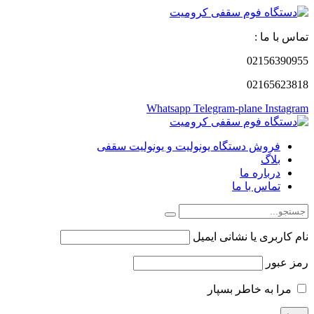
تماس با ما :
02156390955
02165623818
Whatsapp
Telegram-plane
Instagram
فروش دستگاه یونولیت و یونولیت سقفی
بلاگ
درباره ما
تماس با ما
نام کاربری یا نشانی ایمیل
رمز عبور
مرا به خاطر بسپار