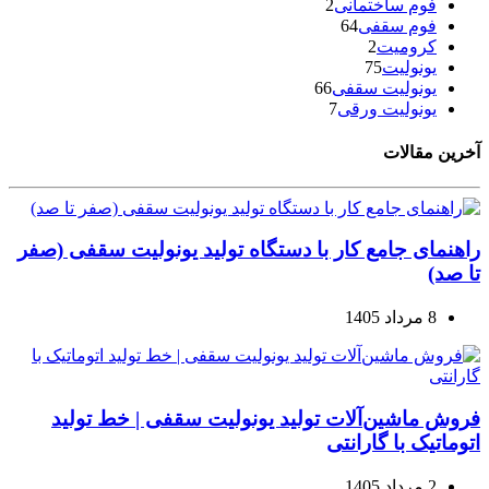
فوم ساختمانی
2
فوم سقفی
64
کرومیت
2
یونولیت
75
یونولیت سقفی
66
یونولیت ورقی
7
آخرین مقالات
راهنمای جامع کار با دستگاه تولید یونولیت سقفی (صفر
تا صد)
8 مرداد 1405
فروش ماشین‌آلات تولید یونولیت سقفی | خط تولید
اتوماتیک با گارانتی
2 مرداد 1405