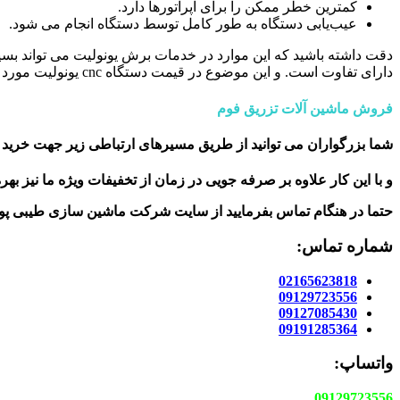
کمترین خطر ممکن را برای اپراتورها دارد.
عیب‌یابی دستگاه به طور کامل توسط دستگاه انجام می شود.
دارای تفاوت است. و این موضوع در قیمت دستگاه cnc یونولیت مورد نظر تاثیر گذار است.
فروش ماشین آلات تزریق فوم
شما بزرگواران می توانید از طریق مسیرهای ارتباطی زیر جهت خرید ا
و با این کار علاوه بر صرفه جویی در زمان از تخفیفات ویژه ما نیز بهر
حتما در هنگام تماس بفرمایید از سایت شرکت ماشین سازی طیبی پو
شماره تماس:
02165623818
09129723556
09127085430
09191285364
واتساپ:
09129723556