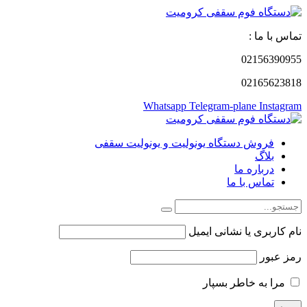
تماس با ما :
02156390955
02165623818
Whatsapp
Telegram-plane
Instagram
فروش دستگاه یونولیت و یونولیت سقفی
بلاگ
درباره ما
تماس با ما
نام کاربری یا نشانی ایمیل
رمز عبور
مرا به خاطر بسپار