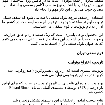
سقف سازه از جمله مواردی است که در کاهش وزن ساختمان مهم
ترین نقش را دارد با انتخاب نوع مناسب اکاسیو سقفی و استفاده از
مصالح خوب می توان این کار مهم را انجام داد.
استفاده از سقف تیرچه بلوک سقفی باعث می شود که سقف سبک
تر و مقاوم تر ساخته شود پلاستوفوم نام ماده ایست که در کشور ما
آن را به نام یونولیت یا فوم سقفی می شناسند.
این محصول نوعی پلیمری است که رنگ سفید دارد و عایق حرارت،
رطوبت و صدا میباشد در این مطلب از فوم سقفی صحبت می کنیم
که به عنوان بلوک سقفی از آن استفاده می کنند.
فوم سقفی تهران
تاریخچه اختراع یونولیت
یونولیت پلیمری است که از پروپان هیدروکربن ( هیدروکربنی سه
کربن ) در صنایع پتروشیمی تولید می شود.
یونولیت از ماده ای بنام پلی استایرن تولید شده است. که برای اولین
بار در سال ۱۸۳۹ توسط دانشمندی آلمانی به نام Eduard Simon
کشف شد.
نتایج بدست آماده از تحقیقات این دانشمند تشکیل زنجیره بلند
استایرن به عنوان یک ماده پلیمری پلاستیکی معرفی شد.