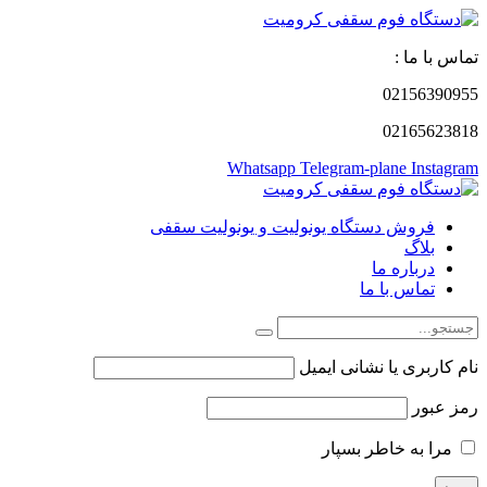
تماس با ما :
02156390955
02165623818
Whatsapp
Telegram-plane
Instagram
فروش دستگاه یونولیت و یونولیت سقفی
بلاگ
درباره ما
تماس با ما
نام کاربری یا نشانی ایمیل
رمز عبور
مرا به خاطر بسپار