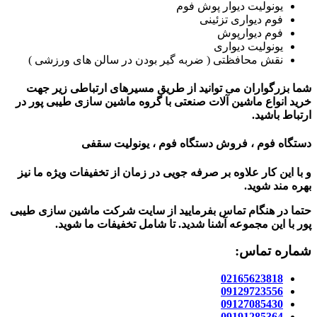
یونولیت دیوار پوش فوم
فوم دیواری تزئینی
فوم دیوارپوش
یونولیت دیواری
نقش محافظتی ( ضربه گیر بودن در سالن های ورزشی )
شما بزرگواران می توانید از طریق مسیرهای ارتباطی زیر جهت
خرید انواع ماشین آلات صنعتی با گروه ماشین سازی طیبی پور در
ارتباط باشید.
دستگاه فوم ، فروش دستگاه فوم ، یونولیت سقفی
و با این کار علاوه بر صرفه جویی در زمان از تخفیفات ویژه ما نیز
بهره مند شوید.
حتما در هنگام تماس بفرمایید از سایت شرکت ماشین سازی طیبی
پور
با این مجموعه آشنا شدید. تا شامل تخفیفات ما شوید
.
شماره تماس:
02165623818
09129723556
09127085430
09191285364