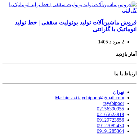
فروش ماشین‌آلات تولید یونولیت سقفی | خط تولید
اتوماتیک با گارانتی
2 مرداد 1405
آمار بازدید
ارتباط با ما
تهران
Mashinsazi.tayebipoor@gmail.com
tayebipoor
02156390955
02165623818
09129723556
09127085430
09191285364