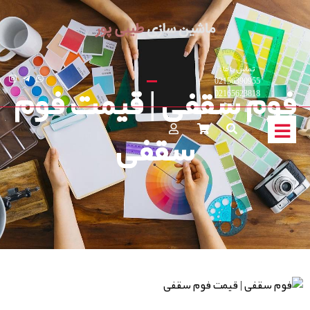
تماس با ما :
فوم سقفی | قیمت فوم
02156390955
02165623818
سقفی