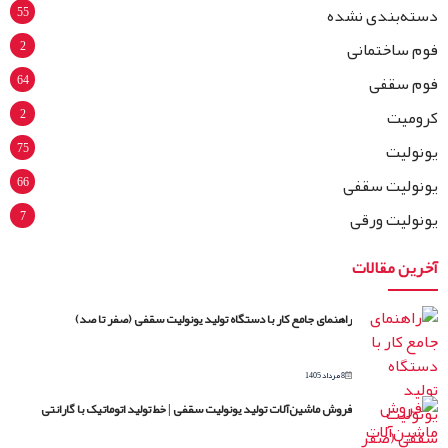
55
دسته‌بندی نشده
2
فوم ساختمانی
64
فوم سقفی
2
کرومیت
75
یونولیت
66
یونولیت سقفی
7
یونولیت ورقی
آخرین مقالات
راهنمای جامع کار با دستگاه تولید یونولیت سقفی (صفر تا صد)
8 مرداد 1405
فروش ماشین‌آلات تولید یونولیت سقفی | خط تولید اتوماتیک با گارانتی