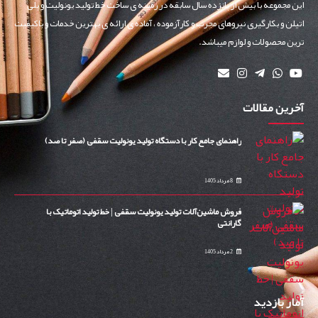
این مجموعه با بیش از پانزده سال سابقه در زمینه ی ساخت خط تولید یونولیت و پلی
اتیلن و بکارگیری نیروهای مجرب و کارآزموده ، آماده ی ارائه ی بهترین خدمات و باکیفیت
ترین محصولات و لوازم میباشد.
آخرین مقالات
راهنمای جامع کار با دستگاه تولید یونولیت سقفی (صفر تا صد)
8 مرداد 1405
فروش ماشین‌آلات تولید یونولیت سقفی | خط تولید اتوماتیک با
گارانتی
2 مرداد 1405
آمار بازدید