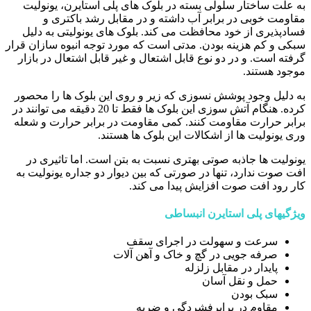
به علت ساختار سلولی بسته در بلوک های پلی استایرن، یونولیت
مقاومت خوبی در برابر آب داشته و در مقابل رشد باکتری و
فسادپذیری از خود محافظت می کند. بلوک های یونولیتی به دلیل
سبکی و کم هزینه بودن. مدتی است که مورد توجه انبوه سازان قرار
گرفته است. و در دو نوع قابل اشتعال و غیر قابل اشتعال در بازار
موجود هستند.
به دلیل وجود پوشش نسوزی که زیر و روی این بلوک ها را محصور
کرده. هنگام آتش سوزی این بلوک ها فقط تا 20 دقیقه می توانند در
برابر حرارت مقاومت کنند. کمی مقاومت در برابر حرارت و شعله
وری یونولیت ها از اشکالات این بلوک ها هستند.
یونولیت ها جاذبه صوتی بهتری نسبت به بتن است. اما تاثیری در
افت صوت ندارد، تنها در صورتی که بین دیوار دو جداره یونولیت به
کار رود افت صوت افزایش پیدا می کند.
ویژگیهای پلی استایرن انبساطی
سرعت و سهولت در اجرای سقف
صرفه جویی در گچ و خاک و آهن آلات
پایدار در مقابل زلزله
حمل و نقل آسان
سبک بودن
مقاوم در برابرفشردگی و ضربه