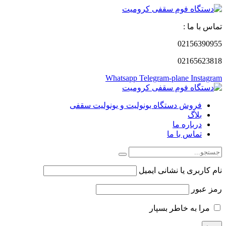
تماس با ما :
02156390955
02165623818
Whatsapp
Telegram-plane
Instagram
فروش دستگاه یونولیت و یونولیت سقفی
بلاگ
درباره ما
تماس با ما
نام کاربری یا نشانی ایمیل
رمز عبور
مرا به خاطر بسپار