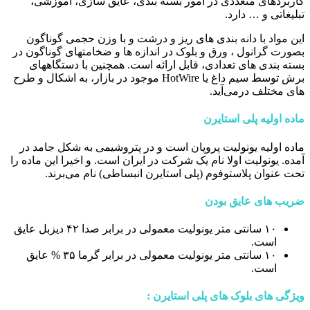
کاربردهای متعددی در امور بسته بندی، عایق سازی، آموزشی،
تبلیغاتی و … دارد.
این مواد با دانه بندی های ریز و درشت و با وزن حجمی گوناگون
بصورت گرانول ، ورق و بلوک در اندازه ها و ضخامتهای گوناگون در
بسته بندی های تعدادی، قابل ارائه است. همچنین با دستگاههای
برش توسط سیم داغ یا HotWire موجود در بازار، به اشکال و طرح
های مختلف درمی‌آید.
ماده اولیه پلی استایرن
ماده اولیه یونولیت پروپان است و در پتروشیمی به شکل جامد در
آمده. یونولیت اولا نام یک شرکت در ایران است. و اخیرا این ماده را
تحت عنوان پلاستوفوم (پلی استایرن انبساطی) نام می‌برند.
ضریب های عایق بودن
۱۰ سانتی متر یونولیت معمولی در برابر صدا ۴۲ دیزبل عایق
است.
۱۰ سانتی متر یونولیت معمولی در برابر گرما ۳۵ % عایق
است.
ویژگی های بلوک های پلی استایرن :