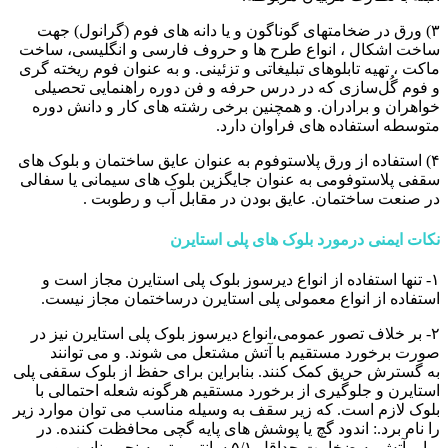
۳) ورق در ضخامتهای گوناگون و یا دانه های فوم (گرانول) جهت
ساخت اشکال ، انواع طرح ها و حروف فارسی و انگلیسی، ساخت
ماکت ، تهیه تابلوهای تبلیغاتی و تزئینی. و به عنوان فوم ریخته گری
و فوم گُل‌سازی که در درس حرفه‌ و فن دوره راهنمایی تحصیلی
خواهران و برادران. و همچنین برخی رشته های کار و دانش دوره
متوسطه استفاده های فراوان دارد.
۴) استفاده از ورق پلاستوفوم به عنوان عایق ساختمان و بلوک های
سقفی پلاستوفومی به عنوان جایگزین بلوک های سیمانی یا سفالی
در صنعت ساختمان. عایق بودن در مقابل آب و رطوبت .
نکات ایمنی درمورد بلوک های پلی استایرن
۱- تنها استفاده از انواع دیرسوز بلوک پلی استایرن مجاز است و
استفاده از انواع معمولی پلی استایرن درساختمان مجاز نیست.
۲- بر خلاف تصور عمومی،انواع دیرسوز بلوک پلی استایرن نیز در
صورت برخورد مستقیم با آتش مشتعل می شوند. و می توانند
به گسترش حریق کمک کنند. بنابراین برای حفظ از بلوک سقفی پلی
استایرن و جلوگیری از برخورد مستقیم هرگونه شعله احتمالی با
بلوک لازم است. که زیر سقف به وسیله مناسب می توان موارد زیر
را نام برد.: اندود گچ یا پوشش های پایه گچی محافظت کننده. در
برابر آتش به ضخامت حداقل ۵/۱ سانتی متر به نحو مناسب و