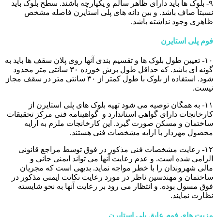
۹- بلوک ها باید دارای ظاهر سالم و یکپارچه باشند. سطح بلوک باید
نسبتاً صاف باشد. و بین دانه های پلی استایرن فاصله مشخص
ظاهری وجود نداشته باشد.
فوم پلی استایرن
۱۰- تعیین طول بلوک ها و تقسیم بندی آنها روی پلان سقف ها باید به
گونه ای باشد. که حداقل طول برش خورده ۳۰ سانتی متر محدود
شود. استفاده از بلوک با طول کمتر از ۳۰ سانتی متر در سقف مجاز
نیست.
۱۱- به همگان توصیه می شود تهیه بلوک های پلی استایرن از
کارخانجات دارای گواهی استاندارد و گواهینامه فنی مرکز تحقیقات
ساختمان و مسکن صورت گیرد. این کارخانجات ملزم به ارایه
محصول مهردار با ارایه مشخصات فنی هستند.
۱۲- رعایت مشخصات فنی مذکور در فوق توسط مراجع قانونی
الزامی شده است. و عدم رعایت آنها می تواند ایمنی جانی و
مالی شهروندان را با خطر مواجه نماید. بدیهی است که مجریان
ساختمان و مهندسین ناظر در مورد رعایت نکاتت ایمنی مذکور در
فوق مسول بوده. و انتظار می رود بر رعایت آنها به نحو شایسته
نظارت نمایند.
مزیت های فوم عایق پلی استایرن