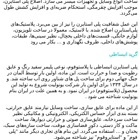
ساخت انواع وسایل و تجهیزات میسر می سازد. اصلاح پلی استایرن،
موجب افزایش چقرمگی، استحکام ضربه‌ای و افزایش کشش طول
می‌گردد.
این عمل شفافیت پلی استایرن را نیز از بین می‌برد. پلاستیک‌های
پلی‌استایرن اصلاح شده. با لاستیک، معمولا در ساخت تلویزیون،
لوازم خانگی، قسمت‌های داخلی یخچال، نظیر سینی‌ها، طبقات،
پوشش‌های داخلی، ظروف نگهداری و … بکار می رود
گرید انبساطی
پلی استایرن انبساطی یا پلاستوفوم، نوعی پلیمر سفید رنگ و عایق
رطوبت و صدا و حرارت است. این ماده، اولین بار توسط آلمان در
جنگ جهانی دوم برای ساخت پل های شناور روی آب ساخته شد. و
در سال ۱۳۳۴ برای اولین بار شرکت یونولیت شروع به تولید این
محصول (پلاستوفوم) در ایران نمود. و به همین علت در ایران بنام
یونولیت شناخته می شود .
از این ماده برای عایق سازی، ساخت وسایل نیازمند عایق حرارتی،
بسته بندی ابزار حساس الکتریکی، الکترونیکی و مکانیکی نظیر
ساخت سردخانه، عایق‌سازی صوتی و حرارتی دیوارها، ساخت
ماکت و کار دستی، دکور فضاسازی موقت، ساخت سازه‌های سبک،
یخدان و … استفاده می‌گردد. این بنام های تجاری دیگر مانند “پلی
فوم” و “استایروفوم” نیز شناخته می‌شود.