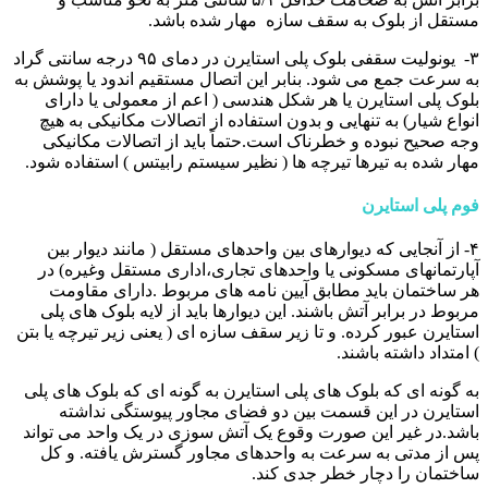
مستقل از بلوک به سقف سازه مهار شده باشد.
۳- یونولیت سقفی بلوک پلی استایرن در دمای ۹۵ درجه سانتی گراد
به سرعت جمع می شود. بنابر این اتصال مستقیم اندود یا پوشش به
بلوک پلی استایرن یا هر شکل هندسی ( اعم از معمولی یا دارای
انواع شیار) به تنهایی و بدون استفاده از اتصالات مکانیکی به هیچ
وجه صحیح نبوده و خطرناک است.حتماً باید از اتصالات مکانیکی
مهار شده به تیرها تیرچه ها ( نظیر سیستم رابیتس ) استفاده شود.
فوم پلی استایرن
۴- از آنجایی که دیوارهای بین واحدهای مستقل ( مانند دیوار بین
آپارتمانهای مسکونی یا واحدهای تجاری،اداری مستقل وغیره) در
هر ساختمان باید مطابق آیین نامه های مربوط .دارای مقاومت
مربوط در برابر آتش باشند. این دیوارها باید از لایه بلوک های پلی
استایرن عبور کرده. و تا زیر سقف سازه ای ( یعنی زیر تیرچه یا بتن
) امتداد داشته باشند.
به گونه ای که بلوک های پلی استایرن به گونه ای که بلوک های پلی
استایرن در این قسمت بین دو فضای مجاور پیوستگی نداشته
باشد.در غیر این صورت وقوع یک آتش سوزی در یک واحد می تواند
پس از مدتی به سرعت به واحدهای مجاور گسترش یافته. و کل
ساختمان را دچار خطر جدی کند.