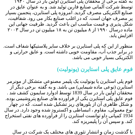
به گفته برخی از محققان پلی استایرن اولین بار در سال ۱۹۴۰
توسط شرکت آلمانی صنایع فاربن تولید شد. و به عنوان عایق در
صنایع الکتریکی مصرف گردید. امروزه پلی استایرن، پنجمین بسپار
پر مصرف جهان است. که در اغلب صنایع بکار می رود. شفافیت،
شکل پذیری و قیمت مناسب این باعث گردید. ظرفیت جهانی این
ماده درسال ۱۹۹۰ از ۸ میلیون تن به ۱۸ میلیون تن در سال ۲۰۰۳
افزایش یابد.
منظور از این که پلی استایرن بر خلاف سایر پلاستیکها شفاف است.
در برابر جذب آب، مقاومت خوبی داشته است. و عایق حرارتی و
الکتریکی بسیار خوبی می باشد.
فوم عایق پلی استایرن (یونولیت)
فوم پلی استایرن یا یونولیت یک پلیمر مصنوعی متشکل از مونرمر
استایرن (نوعی ماده شیمایی) می باشد. و به گفته برخی دیگر از
محققان اولین بار در سال 1839 توسط ادوارد سایمون کشف شد .
فوم عایق پلی استایرن یکی از فرآورده های صنایع پتروشیمی بوده.
و شکل ظاهری آن از بلورهای ریز تشکیل شده است. که در چهار
نوع معمولی، مقاوم ، انبساطی و اکسترود شده وجود دارد. در سال
1934 کمپانی داو توانست استایرن را از فرآورده های نفتی استخراج
کند. و سپس آن را پلیمریزه کند.
با گذشت زمان و انتشار تئوری های مختلف یک شرکت در سال