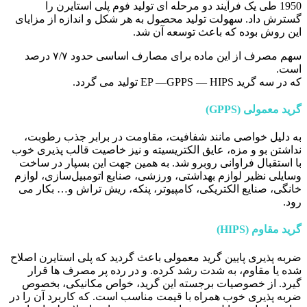
1950 طی یک فرآیند دو مرحله ای تولید فوم پلی استایرن را
گسترش داد. سهولت تولید محصول به هر شکل و اندازه از مزایای
این روش بوده که باعث توسعه آن شد.
سهم مصرف از این ماده برای مصارف اساسی حدود ۷/۷ درصد
است.
که در سه گرید EP —GPPS — HIPS تولید می گردد.
گرید معمولی (GPPS)
به دلیل خواصی مانند شفافیت، مقاومت در برابر جذب رطوبت،
نداشتن بو و مزه، عایق الکتریسیته و نیز خاصیت قالب پذیری خوب
با استقبال فراوانی روبرو شد. به همین جهت این بسپار در ساخت
وسایلی نظیر لوازم بهداشتی، ورزشی، صنایع اتومبیل‌سازی، لوازم
خانگی، صنایع الکتریکی، کامپیوتر، پنکه، ریش تراش و… بکار می
رود.
گرید مقاوم (HIPS)
ضربه پذیری پایین گرید معمولی باعث گردید که پلی استایرن اصلاح
شده یا مقاوم، به شدت رشد کرده. و در رده پر مصرف ها قرار
گیرد. از خصوصیات برجسته این گرید، خواص مکانیکی، بخصوص
ضربه پذیری خوب همراه با قیمت مناسب است. که کاربرد آن را در