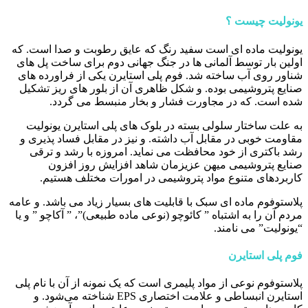
یونولیت چیست ؟
یونولیت ماده ای است سفید رنگ که عایق رطوبت و صدا است. که
اولین بار توسط آلمانی ها در جنگ جهانی دوم برای ساخت پل های
شناور روی آب ساخته شد. فوم پلی استایرن یکی از فراورده های
صنایع پتروشیمی بوده. و شکل ظاهری آن از بلور های ریز تشکیل
شده است. که در مجاورت فشار و بخار منبسط می گردد.
به علت ساختار سلولی بسته در بلوک های پلی استایرن یونولیت
مقاومت خوبی در مقابل آب داشته. و نیز در مقابل فساد پذیری و
رشد باکتری از خود محافظت می نماید. امروزه با رشد و ترقی
صنایع پتروشیمی میهن عزیزمان شاهد افزایش روز افزون
کاربرد‌های متنوع مواد پتروشیمی در امورات مختلف هستیم.
پلاستوفوم ماده ای سبک با قابلیت های بسیار زیاد می باشد. و عامه
مردم آن را به اشتباه ” کائوچو (نوعی ماده طبیعی)”، ” آکاچو ” و یا
“یونولیت” می نامند.
فوم پلی استایرن
پلاستوفوم نوعی از مواد پلیمری است که یک نمونه از آن با نام پلی
استایرن انبساطی و علامت اختصاری EPS شناخته می‌شود. و