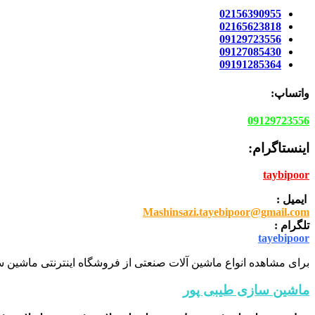
02156390955
02165623818
09129723556
09127085430
09191285364
واتساپ:
09129723556
اینستاگرام:
taybipoor
ایمیل :
Mashinsazi.tayebipoor@gmail.com
تلگرام :
tayebipoor
برای مشاهده انواع ماشین آلات صنعتی از فروشگاه اینترنتی ماشین سا
ماشین سازی طیبی پور