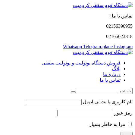
تماس با ما :
02156390955
02165623818
Whatsapp
Telegram-plane
Instagram
فروش دستگاه یونولیت و یونولیت سقفی
بلاگ
درباره ما
تماس با ما
نام کاربری یا نشانی ایمیل
رمز عبور
مرا به خاطر بسپار