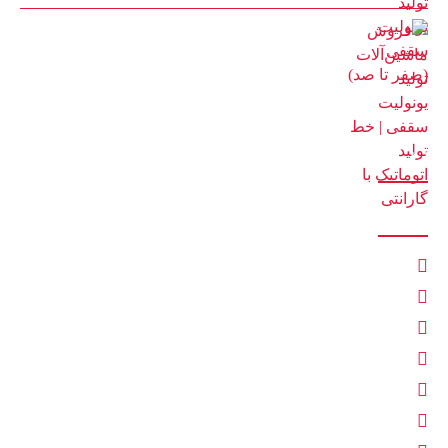
فروش ماشین‌آلات تولید یونولیت سقفی | خط تولید اتوماتیک با
گارانتی
2 مرداد 1405
آمار بازدید
ارتباط با ما
تهران
Mashinsazi.tayebipoor@gmail.com
tayebipoor
02156390955
02165623818
09129723556