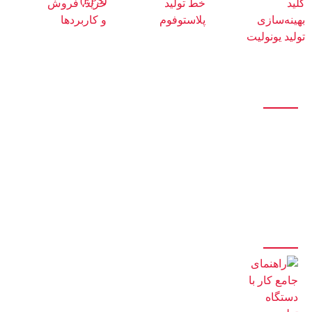
درباره ما
این مجموعه با بیش از پانزده سال سابقه در زمینه ی ساخت خط تولید
یونولیت و پلی اتیلن و بکارگیری نیروهای مجرب و کارآزموده ، آماده ی ارائه ی
بهترین خدمات و باکیفیت ترین محصولات و لوازم میباشد.
آخرین مقالات
راهنمای جامع کار با دستگاه تولید یونولیت سقفی (صفر تا صد)
8 مرداد 1405