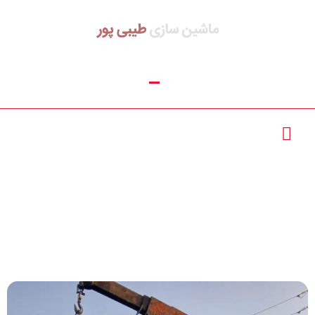
تماس با ما :
02156390955
قیمت خط تولید فوم‌
02165623818
سقفی