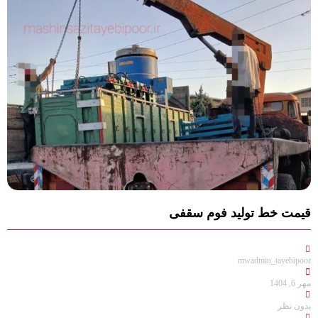
قیمت خط تولید فوم‌ سقفی
mwadmin_tayebipoor
مهر 6, 1404
بدون نظر