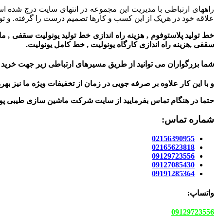
راههای ارتباطی با مدیریت این مجموعه در انتهای سایت درج شده است
علاقه خود در هریک از این کسب و کارها تصمیم درست را گرفته. و تول
خط تولید پلاستوفوم
,
هزینه راه اندازی
خط تولید
یونولیت سقفی
,
ما
سقفی
,
هزینه راه اندازی کارگاه یونولیت
,
خط
کامل یونولیت.
شما بزرگواران می توانید از طریق مسیرهای ارتباطی زیر جهت خرید ا
و با این کار علاوه بر صرفه جویی در زمان از تخفیفات ویژه ما نیز بهر
حتما در هنگام تماس بفرمایید از سایت شرکت ماشین سازی طیبی پو
شماره تماس:
02156390955
02165623818
09129723556
09127085430
09191285364
واتساپ:
09129723556