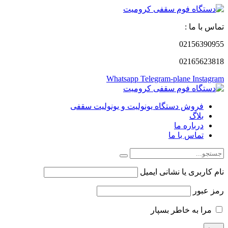
تماس با ما :
02156390955
02165623818
Whatsapp
Telegram-plane
Instagram
فروش دستگاه یونولیت و یونولیت سقفی
بلاگ
درباره ما
تماس با ما
نام کاربری یا نشانی ایمیل
رمز عبور
مرا به خاطر بسپار